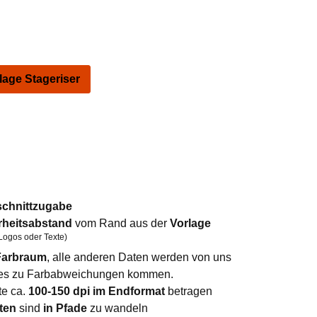
ge Stageriser
schnittzugabe
rheitsabstand
vom Rand aus der
Vorlage
Logos oder Texte)
arbraum
, alle anderen Daten werden von uns
n es zu Farbabweichungen kommen.
te ca.
100-150 dpi im Endformat
betragen
ten
sind
in Pfade
zu wandeln