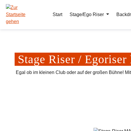
m Hauptinhalt springen
Zur Suche springen
Zur Hauptnavigation springen
Start
Stage/Ego Riser
Backdr
Stage Riser / Egoris
Egal ob im kleinen Club oder auf der großen Bühne! Mi
Bildergalerie überspringen