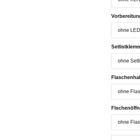
Vorbereitun
Setlistklem
Flaschenhal
Flschenöffn