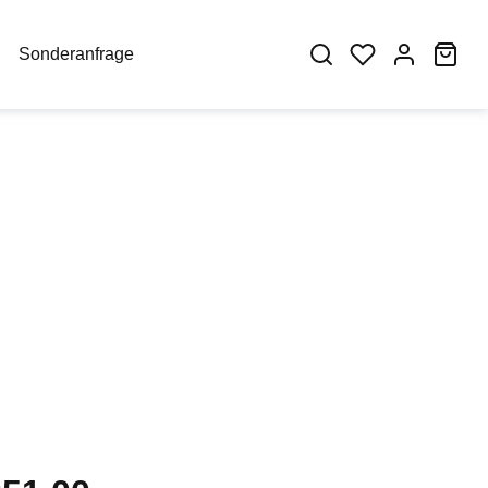
War
Sonderanfrage
eis: