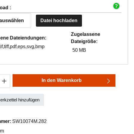
oad :
 auswählen
Datei hochladen
Zugelassene
ene Dateiendungen:
Dateigröße:
tif,tiff,pdf,eps,svg,bmp
50 MB
Anzahl: Gib den gewünschten Wert ein oder
In den Warenkorb
rkzettel hinzufügen
mmer:
SW10074M.282
mm