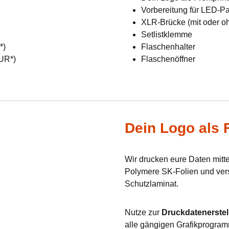
Vorbereitung für LED-Pan
XLR-Brücke (mit oder o
Setlistklemme
R*)
Flaschenhalter
EUR*)
Flaschenöffner
Dein Logo als F
Wir drucken eure Daten mit
Polymere SK-Folien und verse
Schutzlaminat.
Nutze zur
Druckdatenerstel
alle gängigen Grafikprogram