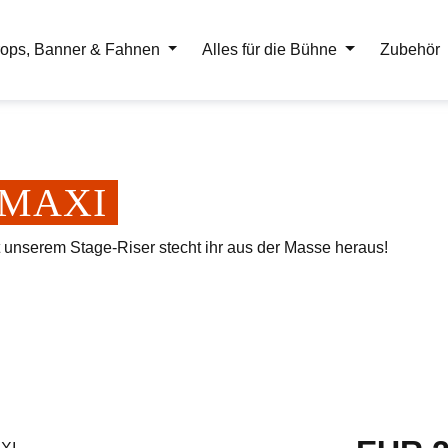
ops, Banner & Fahnen
Alles für die Bühne
Zubehör
er MAXI
t unserem Stage-Riser stecht ihr aus der Masse heraus!
Regulärer Pr