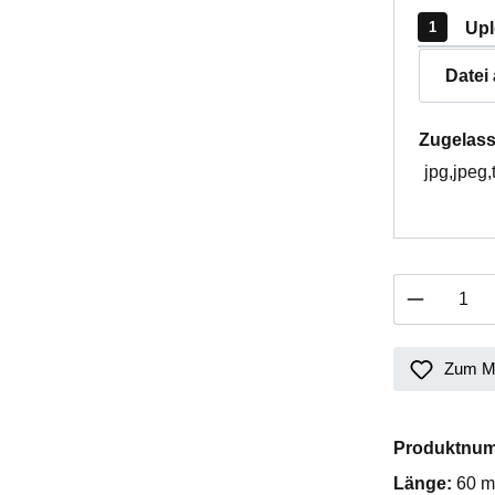
Upl
Datei
Zugelass
jpg,jpeg,
Produkt 
Zum Me
Produktnu
Länge:
60 