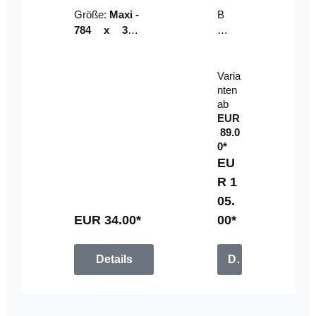
Riser
ser-
Größe:
Maxi -
B
LE
784 x 314
un
D-
mm (zzgl.
dl
Pan
Beschnittzu
e:
el
Varia
gabe)
mi
nten
t
ab
Fe
EUR
rn
89.0
be
0*
di
EU
en
R 1
u
05.
n
g
EUR 34.00*
00*
Details
Details