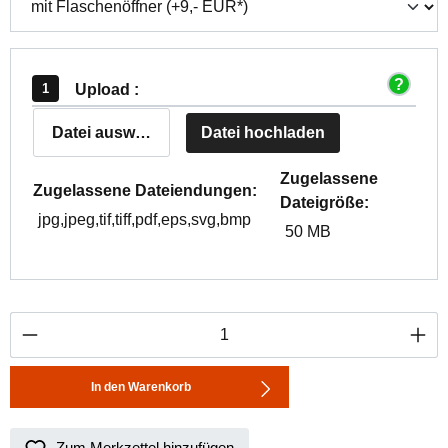
Upload :
Datei auswählen
Datei hochladen
Zugelassene
Zugelassene Dateiendungen:
Dateigröße:
jpg,jpeg,tif,tiff,pdf,eps,svg,bmp
50 MB
Produkt Anzahl: Gib den gewünschten Wert ei
In den Warenkorb
Zum Merkzettel hinzufügen