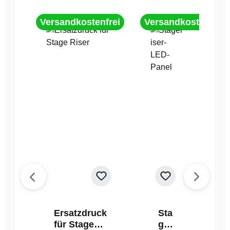
Versandkostenfrei
Versandkostenfrei
Ersatzdruck
Sta
für Stage
geri