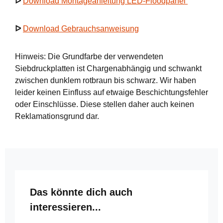
ᐅ
Download Montageanleitung LED-Floodpanel
ᐅ
Download Gebrauchsanweisung
Hinweis: Die Grundfarbe der verwendeten
Siebdruckplatten ist Chargenabhängig und schwankt
zwischen dunklem rotbraun bis schwarz. Wir haben
leider keinen Einfluss auf etwaige Beschichtungsfehler
oder Einschlüsse. Diese stellen daher auch keinen
Reklamationsgrund dar.
Produktgalerie überspringen
Das könnte dich auch
interessieren...