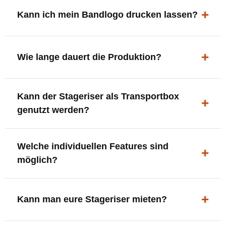
ergonomisch, sicher und gut sichtbar.
Kann ich mein Bandlogo drucken lassen?
Ja. Digitaldrucke und Logo-Fräsungen sind möglich –
deine Bühne, deine Marke.
Wie lange dauert die Produktion?
In der Regel 7–10 Tage nach Druckfreigabe. Versand
Kann der Stageriser als Transportbox
innerhalb Deutschlands kostenfrei.
genutzt werden?
Ja. Einfach umdrehen und Stauraum für Kabel, Tools
Welche individuellen Features sind
oder Zubehör nutzen.
möglich?
LED-Panel + Halterung
XLR-Brücke / Schnittstelle
Kann man eure Stageriser mieten?
Flaschenhalter & Flaschenöffner
Setlist-Clip