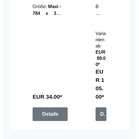
Riser
ser-
Größe:
Maxi -
B
LE
784 x 314
un
D-
mm (zzgl.
dl
Pan
Beschnittzu
e:
el
Varia
gabe)
mi
nten
t
ab
Fe
EUR
rn
89.0
be
0*
di
EU
en
R 1
u
05.
n
g
EUR 34.00*
00*
Details
Details