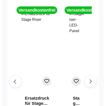
Versandkostenfrei
Versandkostenfrei
Ersatzdruck
Sta
für Stage
geri