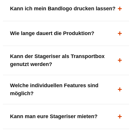
ergonomisch, sicher und gut sichtbar.
Kann ich mein Bandlogo drucken lassen?
Ja. Digitaldrucke und Logo-Fräsungen sind möglich –
deine Bühne, deine Marke.
Wie lange dauert die Produktion?
In der Regel 7–10 Tage nach Druckfreigabe. Versand
Kann der Stageriser als Transportbox
innerhalb Deutschlands kostenfrei.
genutzt werden?
Ja. Einfach umdrehen und Stauraum für Kabel, Tools
Welche individuellen Features sind
oder Zubehör nutzen.
möglich?
LED-Panel + Halterung
XLR-Brücke / Schnittstelle
Kann man eure Stageriser mieten?
Flaschenhalter & Flaschenöffner
Setlist-Clip