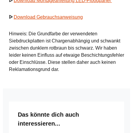
ᐅ
Download Montageanleitung LED-Floodpanel
ᐅ
Download Gebrauchsanweisung
Hinweis: Die Grundfarbe der verwendeten
Siebdruckplatten ist Chargenabhängig und schwankt
zwischen dunklem rotbraun bis schwarz. Wir haben
leider keinen Einfluss auf etwaige Beschichtungsfehler
oder Einschlüsse. Diese stellen daher auch keinen
Reklamationsgrund dar.
Produktgalerie überspringen
Das könnte dich auch
interessieren...