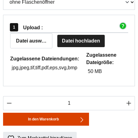
Upload :
Datei auswählen
Datei hochladen
Zugelassene
Zugelassene Dateiendungen:
Dateigröße:
jpg,jpeg,tif,tiff,pdf,eps,svg,bmp
50 MB
Produkt Anzahl: Gib den gewünschten Wert ei
In den Warenkorb
Zum Merkzettel hinzufügen