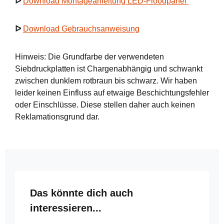
ᐅ
Download Montageanleitung LED-Floodpanel
ᐅ
Download Gebrauchsanweisung
Hinweis: Die Grundfarbe der verwendeten
Siebdruckplatten ist Chargenabhängig und schwankt
zwischen dunklem rotbraun bis schwarz. Wir haben
leider keinen Einfluss auf etwaige Beschichtungsfehler
oder Einschlüsse. Diese stellen daher auch keinen
Reklamationsgrund dar.
Produktgalerie überspringen
Das könnte dich auch
interessieren...