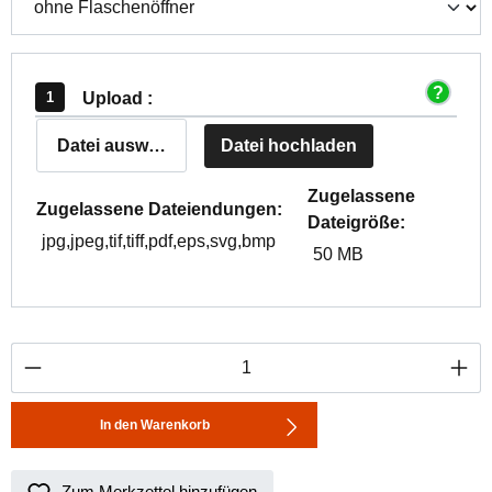
Upload :
Datei auswählen
Datei hochladen
Zugelassene
Zugelassene Dateiendungen:
Dateigröße:
jpg,jpeg,tif,tiff,pdf,eps,svg,bmp
50 MB
Produkt Anzahl: Gib den gewünschten Wert ei
In den Warenkorb
Zum Merkzettel hinzufügen