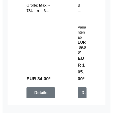
Riser
ser-
Größe:
Maxi -
B
LE
784 x 314
un
D-
mm (zzgl.
dl
Pan
Beschnittzu
e:
el
Varia
gabe)
mi
nten
t
ab
Fe
EUR
rn
89.0
be
0*
di
EU
en
R 1
u
05.
n
g
EUR 34.00*
00*
Details
Details