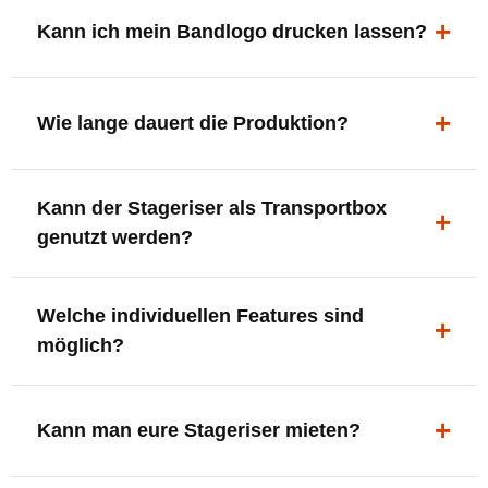
ergonomisch, sicher und gut sichtbar.
Kann ich mein Bandlogo drucken lassen?
Ja. Digitaldrucke und Logo-Fräsungen sind möglich –
deine Bühne, deine Marke.
Wie lange dauert die Produktion?
In der Regel 7–10 Tage nach Druckfreigabe. Versand
Kann der Stageriser als Transportbox
innerhalb Deutschlands kostenfrei.
genutzt werden?
Ja. Einfach umdrehen und Stauraum für Kabel, Tools
Welche individuellen Features sind
oder Zubehör nutzen.
möglich?
LED-Panel + Halterung
XLR-Brücke / Schnittstelle
Kann man eure Stageriser mieten?
Flaschenhalter & Flaschenöffner
Setlist-Clip