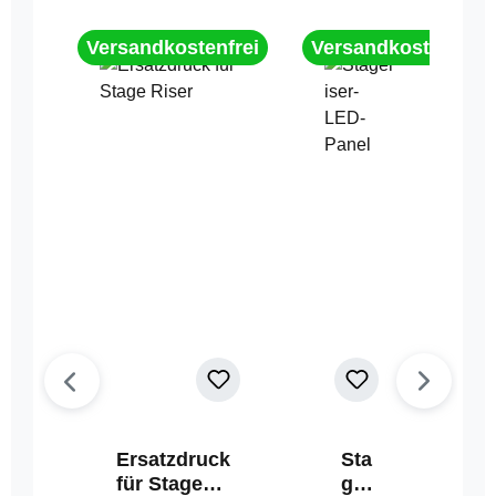
Versandkostenfrei
Versandkostenfrei
Ersatzdruck
Sta
für Stage
geri