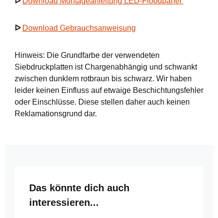
ᐅ
Download Montageanleitung LED-Floodpanel
ᐅ
Download Gebrauchsanweisung
Hinweis: Die Grundfarbe der verwendeten
Siebdruckplatten ist Chargenabhängig und schwankt
zwischen dunklem rotbraun bis schwarz. Wir haben
leider keinen Einfluss auf etwaige Beschichtungsfehler
oder Einschlüsse. Diese stellen daher auch keinen
Reklamationsgrund dar.
Produktgalerie überspringen
Das könnte dich auch
interessieren...