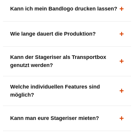
ergonomisch, sicher und gut sichtbar.
Kann ich mein Bandlogo drucken lassen?
Ja. Digitaldrucke und Logo-Fräsungen sind möglich –
deine Bühne, deine Marke.
Wie lange dauert die Produktion?
In der Regel 7–10 Tage nach Druckfreigabe. Versand
Kann der Stageriser als Transportbox
innerhalb Deutschlands kostenfrei.
genutzt werden?
Ja. Einfach umdrehen und Stauraum für Kabel, Tools
Welche individuellen Features sind
oder Zubehör nutzen.
möglich?
LED-Panel + Halterung
XLR-Brücke / Schnittstelle
Kann man eure Stageriser mieten?
Flaschenhalter & Flaschenöffner
Setlist-Clip