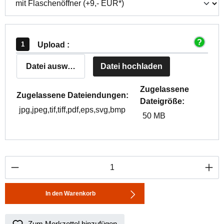
Upload :
Datei auswählen
Datei hochladen
Zugelassene
Zugelassene Dateiendungen:
Dateigröße:
jpg,jpeg,tif,tiff,pdf,eps,svg,bmp
50 MB
Produkt Anzahl: Gib den gewünschten Wert ei
In den Warenkorb
Zum Merkzettel hinzufügen