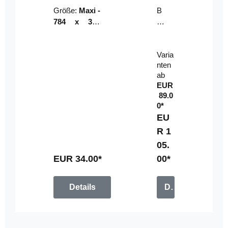
Riser
ser-
Größe:
Maxi -
B
LE
784 x 314
un
D-
mm (zzgl.
dl
Pan
Beschnittzu
e:
el
Varia
gabe)
mi
nten
t
ab
Fe
EUR
rn
89.0
be
0*
di
EU
en
R 1
u
05.
n
g
EUR 34.00*
00*
Details
Details