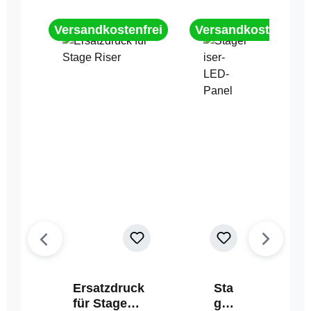
Versandkostenfrei
Versandkostenfrei
Ersatzdruck
Sta
für Stage
geri