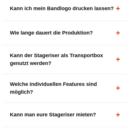
ergonomisch, sicher und gut sichtbar.
Kann ich mein Bandlogo drucken lassen?
Ja. Digitaldrucke und Logo-Fräsungen sind möglich –
deine Bühne, deine Marke.
Wie lange dauert die Produktion?
In der Regel 7–10 Tage nach Druckfreigabe. Versand
Kann der Stageriser als Transportbox
innerhalb Deutschlands kostenfrei.
genutzt werden?
Ja. Einfach umdrehen und Stauraum für Kabel, Tools
Welche individuellen Features sind
oder Zubehör nutzen.
möglich?
LED-Panel + Halterung
XLR-Brücke / Schnittstelle
Kann man eure Stageriser mieten?
Flaschenhalter & Flaschenöffner
Setlist-Clip