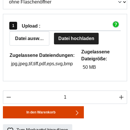
Upload :
Datei auswählen
Datei hochladen
Zugelassene
Zugelassene Dateiendungen:
Dateigröße:
jpg,jpeg,tif,tiff,pdf,eps,svg,bmp
50 MB
Produkt Anzahl: Gib den gewünschten Wert ei
In den Warenkorb
Zum Merkzettel hinzufügen