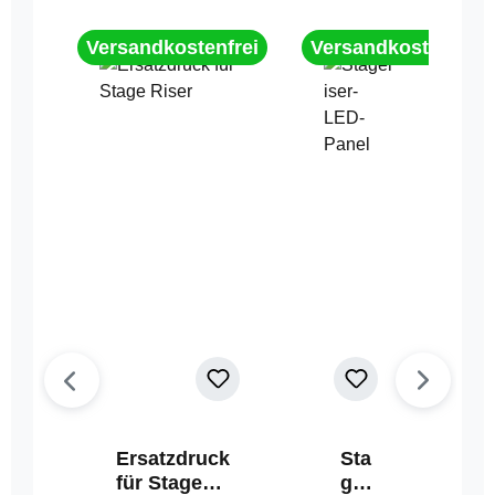
Versandkostenfrei
Versandkostenfrei
Ersatzdruck
Sta
für Stage
geri