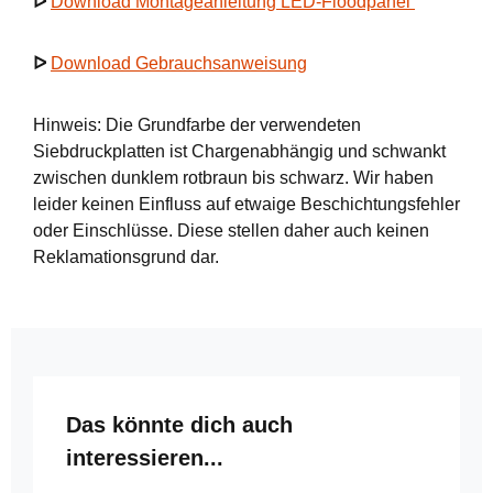
ᐅ
Download Montageanleitung LED-Floodpanel
ᐅ
Download Gebrauchsanweisung
Hinweis: Die Grundfarbe der verwendeten
Siebdruckplatten ist Chargenabhängig und schwankt
zwischen dunklem rotbraun bis schwarz. Wir haben
leider keinen Einfluss auf etwaige Beschichtungsfehler
oder Einschlüsse. Diese stellen daher auch keinen
Reklamationsgrund dar.
Produktgalerie überspringen
Das könnte dich auch
interessieren...