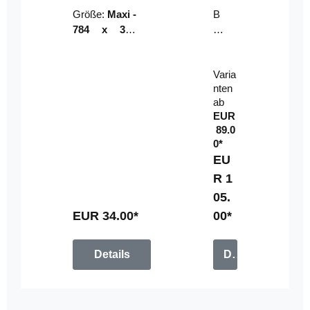
Riser
ser-
Größe:
Maxi -
B
LE
784 x 314
un
D-
mm (zzgl.
dl
Pan
Beschnittzu
e:
el
Varia
gabe)
mi
nten
t
ab
Fe
EUR
rn
89.0
be
0*
di
EU
en
R 1
u
05.
n
g
EUR 34.00*
00*
Details
Details