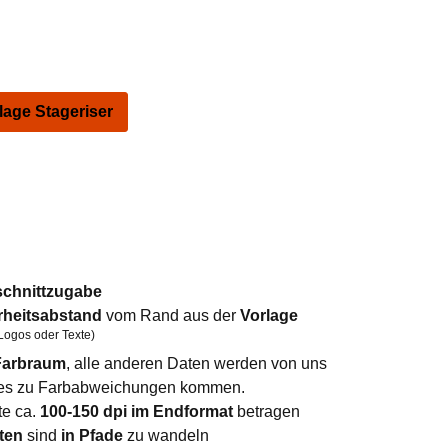
ge Stageriser
schnittzugabe
rheitsabstand
vom Rand aus der
Vorlage
Logos oder Texte)
arbraum
, alle anderen Daten werden von uns
n es zu Farbabweichungen kommen.
te ca.
100-150 dpi im Endformat
betragen
ten
sind
in Pfade
zu wandeln