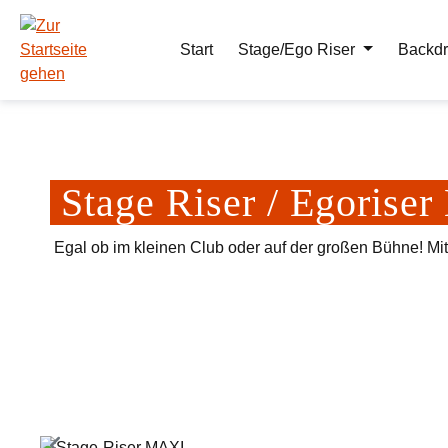
m Hauptinhalt springen
Zur Suche springen
Zur Hauptnavigation springen
Start
Stage/Ego Riser
Backdr
Stage Riser / Egoris
Egal ob im kleinen Club oder auf der großen Bühne! Mi
Bildergalerie überspringen