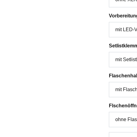
Vorbereitun
Setlistklem
Flaschenhal
Flschenöffn