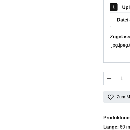
Upl
Datei
Zugelass
jpg,jpeg,
Produkt 
Zum Me
Produktnu
Länge:
60 