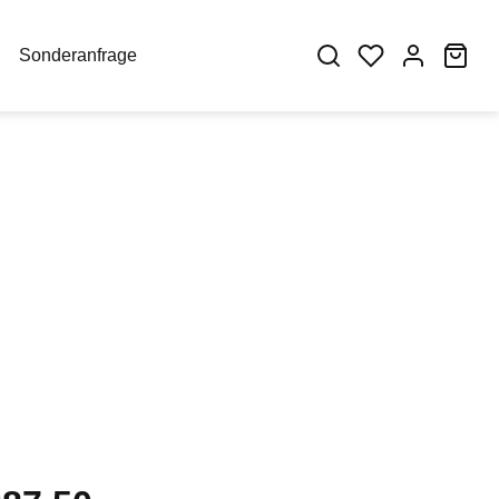
War
Sonderanfrage
eis: