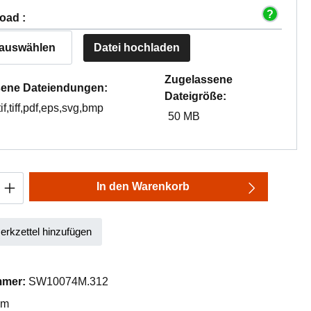
oad :
 auswählen
Datei hochladen
Zugelassene
ene Dateiendungen:
Dateigröße:
tif,tiff,pdf,eps,svg,bmp
50 MB
Anzahl: Gib den gewünschten Wert ein oder
In den Warenkorb
rkzettel hinzufügen
mmer:
SW10074M.312
mm