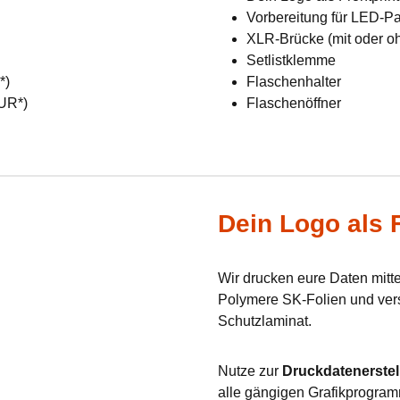
Vorbereitung für LED-Pan
XLR-Brücke (mit oder o
Setlistklemme
R*)
Flaschenhalter
EUR*)
Flaschenöffner
Dein Logo als F
Wir drucken eure Daten mit
Polymere SK-Folien und verse
Schutzlaminat.
Nutze zur
Druckdatenerstel
alle gängigen Grafikprogram