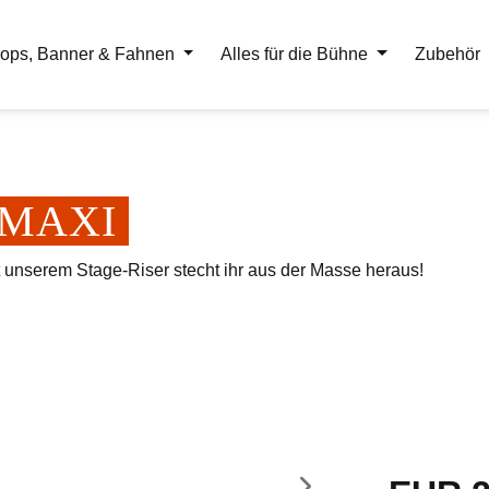
ops, Banner & Fahnen
Alles für die Bühne
Zubehör
er MAXI
t unserem Stage-Riser stecht ihr aus der Masse heraus!
Regulärer Pr