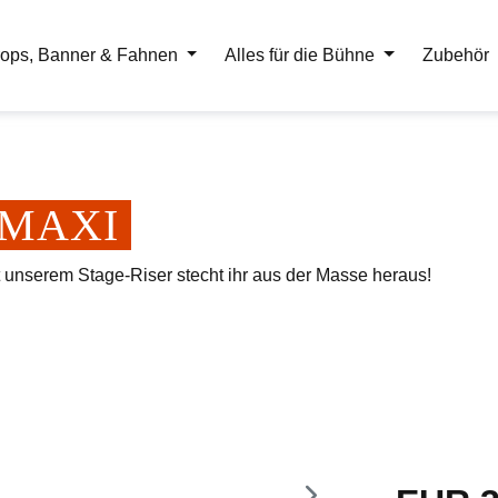
ops, Banner & Fahnen
Alles für die Bühne
Zubehör
er MAXI
t unserem Stage-Riser stecht ihr aus der Masse heraus!
Regulärer Pr