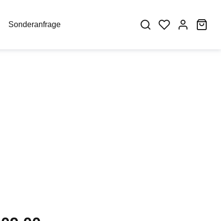
War
Sonderanfrage
eis: