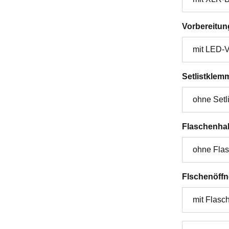
Vorbereitun
Setlistklem
Flaschenhal
Flschenöffn