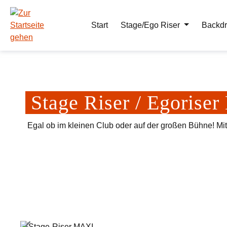
m Hauptinhalt springen
Zur Suche springen
Zur Hauptnavigation springen
Start
Stage/Ego Riser
Backdr
Stage Riser / Egoris
Egal ob im kleinen Club oder auf der großen Bühne! Mi
Bildergalerie überspringen