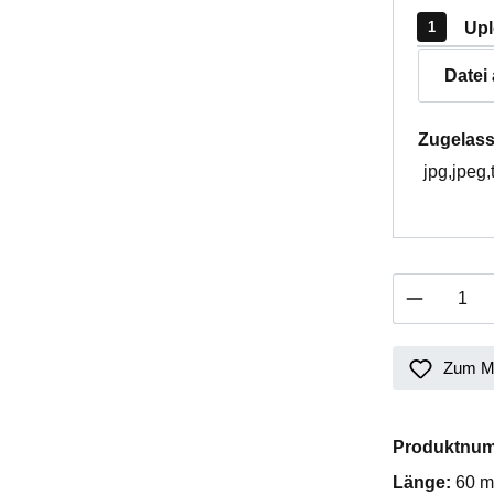
Upl
Datei
Zugelass
jpg,jpeg,
Produkt 
Zum Me
Produktnu
Länge:
60 