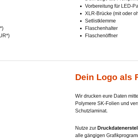
Vorbereitung für LED-Pan
XLR-Brücke (mit oder o
Setlistklemme
R*)
Flaschenhalter
EUR*)
Flaschenöffner
Dein Logo als F
Wir drucken eure Daten mit
Polymere SK-Folien und verse
Schutzlaminat.
Nutze zur
Druckdatenerstel
alle gängigen Grafikprogram