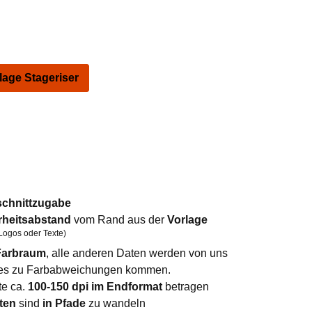
ge Stageriser
schnittzugabe
rheitsabstand
vom Rand aus der
Vorlage
Logos oder Texte)
arbraum
, alle anderen Daten werden von uns
n es zu Farbabweichungen kommen.
te ca.
100-150 dpi im Endformat
betragen
ten
sind
in Pfade
zu wandeln