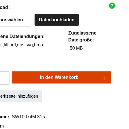
oad :
 auswählen
Datei hochladen
Zugelassene
ene Dateiendungen:
Dateigröße:
tif,tiff,pdf,eps,svg,bmp
50 MB
Anzahl: Gib den gewünschten Wert ein oder
In den Warenkorb
rkzettel hinzufügen
mmer:
SW10074M.315
mm