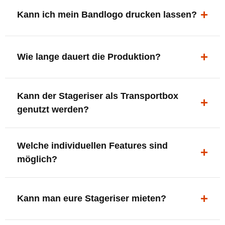
ergonomisch, sicher und gut sichtbar.
Kann ich mein Bandlogo drucken lassen?
Ja. Digitaldrucke und Logo-Fräsungen sind möglich –
deine Bühne, deine Marke.
Wie lange dauert die Produktion?
In der Regel 7–10 Tage nach Druckfreigabe. Versand
Kann der Stageriser als Transportbox
innerhalb Deutschlands kostenfrei.
genutzt werden?
Ja. Einfach umdrehen und Stauraum für Kabel, Tools
Welche individuellen Features sind
oder Zubehör nutzen.
möglich?
LED-Panel + Halterung
XLR-Brücke / Schnittstelle
Kann man eure Stageriser mieten?
Flaschenhalter & Flaschenöffner
Setlist-Clip