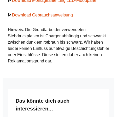
ᐅ
Download Montageanleitung LED-Floodpanel
ᐅ
Download Gebrauchsanweisung
Hinweis: Die Grundfarbe der verwendeten
Siebdruckplatten ist Chargenabhängig und schwankt
zwischen dunklem rotbraun bis schwarz. Wir haben
leider keinen Einfluss auf etwaige Beschichtungsfehler
oder Einschlüsse. Diese stellen daher auch keinen
Reklamationsgrund dar.
Produktgalerie überspringen
Das könnte dich auch
interessieren...