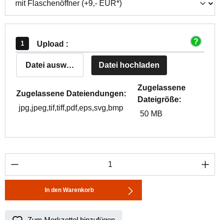
Upload :
Datei auswählen
Datei hochladen
Zugelassene
Zugelassene Dateiendungen:
Dateigröße:
jpg,jpeg,tif,tiff,pdf,eps,svg,bmp
50 MB
Produkt Anzahl: Gib den gewünschten Wert ei
In den Warenkorb
Zum Merkzettel hinzufügen