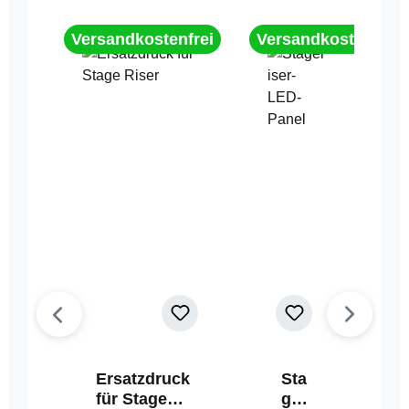
Versandkostenfrei
Versandkostenfrei
Ersatzdruck
Sta
für Stage
geri