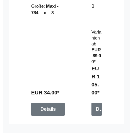
Riser
ser-
Größe:
Maxi -
B
LE
784 x 314
un
D-
mm (zzgl.
dl
Pan
Beschnittzu
e:
el
Varia
gabe)
mi
nten
t
ab
Fe
EUR
rn
89.0
be
0*
di
EU
en
R 1
u
05.
n
g
EUR 34.00*
00*
Details
Details