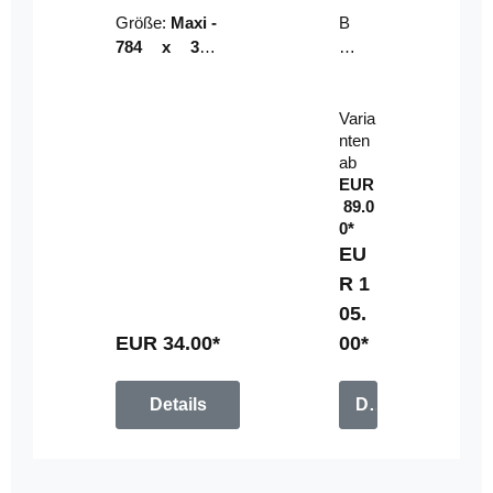
Riser
ser-
Größe:
Maxi -
B
LE
784 x 314
un
D-
mm (zzgl.
dl
Pan
Beschnittzu
e:
el
Varia
gabe)
mi
nten
t
ab
Fe
EUR
rn
89.0
be
0*
di
EU
en
R 1
u
05.
n
g
EUR 34.00*
00*
Details
Details