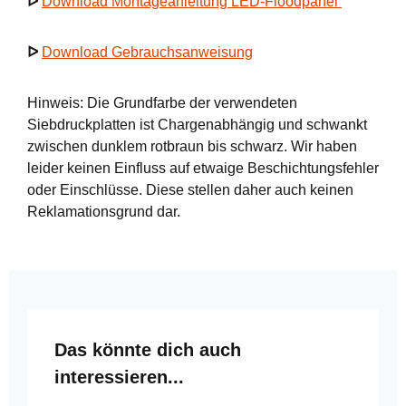
ᐅ
Download Montageanleitung LED-Floodpanel
ᐅ
Download Gebrauchsanweisung
Hinweis: Die Grundfarbe der verwendeten
Siebdruckplatten ist Chargenabhängig und schwankt
zwischen dunklem rotbraun bis schwarz. Wir haben
leider keinen Einfluss auf etwaige Beschichtungsfehler
oder Einschlüsse. Diese stellen daher auch keinen
Reklamationsgrund dar.
Produktgalerie überspringen
Das könnte dich auch
interessieren...