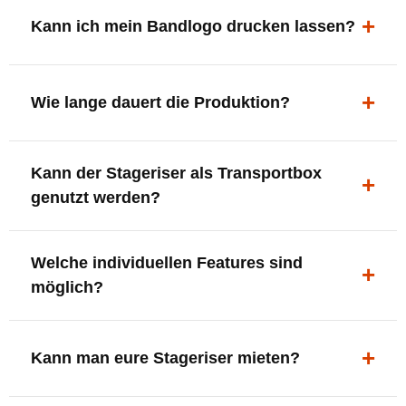
ergonomisch, sicher und gut sichtbar.
Kann ich mein Bandlogo drucken lassen?
Ja. Digitaldrucke und Logo-Fräsungen sind möglich –
deine Bühne, deine Marke.
Wie lange dauert die Produktion?
In der Regel 7–10 Tage nach Druckfreigabe. Versand
Kann der Stageriser als Transportbox
innerhalb Deutschlands kostenfrei.
genutzt werden?
Ja. Einfach umdrehen und Stauraum für Kabel, Tools
Welche individuellen Features sind
oder Zubehör nutzen.
möglich?
LED-Panel + Halterung
XLR-Brücke / Schnittstelle
Kann man eure Stageriser mieten?
Flaschenhalter & Flaschenöffner
Setlist-Clip