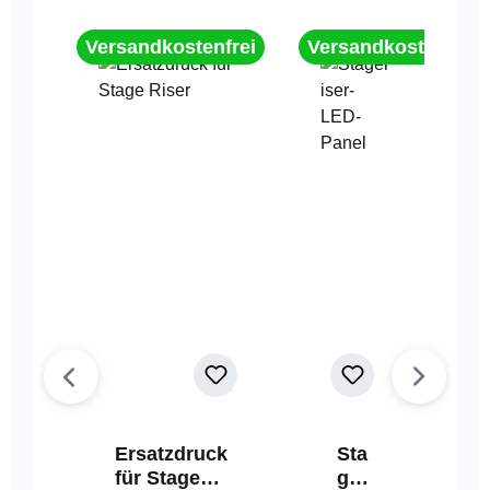
Versandkostenfrei
Versandkostenfrei
Ersatzdruck
Sta
für Stage
geri