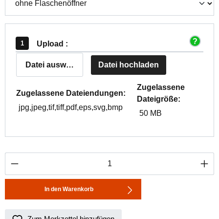
Upload :
Datei auswählen
Datei hochladen
Zugelassene
Zugelassene Dateiendungen:
Dateigröße:
jpg,jpeg,tif,tiff,pdf,eps,svg,bmp
50 MB
Produkt Anzahl: Gib den gewünschten Wert ei
In den Warenkorb
Zum Merkzettel hinzufügen