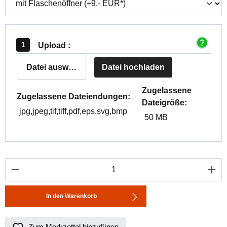
Upload :
Datei auswählen
Datei hochladen
Zugelassene
Zugelassene Dateiendungen:
Dateigröße:
jpg,jpeg,tif,tiff,pdf,eps,svg,bmp
50 MB
Produkt Anzahl: Gib den gewünschten Wert ei
In den Warenkorb
Zum Merkzettel hinzufügen