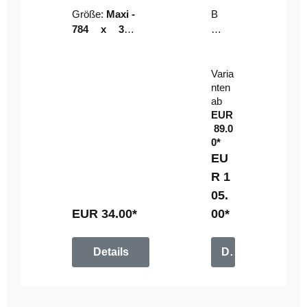
Riser
ser-
Größe:
Maxi -
B
LE
784 x 314
un
D-
mm (zzgl.
dl
Pan
Beschnittzu
e:
el
Varia
gabe)
mi
nten
t
ab
Fe
EUR
rn
89.0
be
0*
di
EU
en
R 1
u
05.
n
g
EUR 34.00*
00*
Details
Details