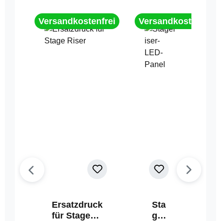
Versandkostenfrei
Versandkostenfrei
Ersatzdruck
Sta
für Stage
geri