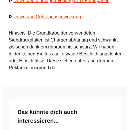
ᐅ
Download Montageanleitung LED-Floodpanel
ᐅ
Download Gebrauchsanweisung
Hinweis: Die Grundfarbe der verwendeten
Siebdruckplatten ist Chargenabhängig und schwankt
zwischen dunklem rotbraun bis schwarz. Wir haben
leider keinen Einfluss auf etwaige Beschichtungsfehler
oder Einschlüsse. Diese stellen daher auch keinen
Reklamationsgrund dar.
Produktgalerie überspringen
Das könnte dich auch
interessieren...