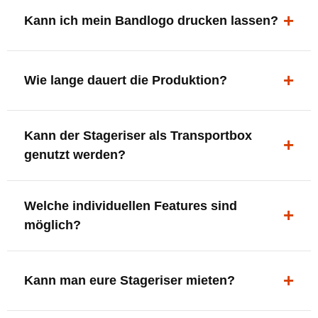
ergonomisch, sicher und gut sichtbar.
Kann ich mein Bandlogo drucken lassen?
Ja. Digitaldrucke und Logo-Fräsungen sind möglich –
deine Bühne, deine Marke.
Wie lange dauert die Produktion?
In der Regel 7–10 Tage nach Druckfreigabe. Versand
Kann der Stageriser als Transportbox
innerhalb Deutschlands kostenfrei.
genutzt werden?
Ja. Einfach umdrehen und Stauraum für Kabel, Tools
Welche individuellen Features sind
oder Zubehör nutzen.
möglich?
LED-Panel + Halterung
XLR-Brücke / Schnittstelle
Kann man eure Stageriser mieten?
Flaschenhalter & Flaschenöffner
Setlist-Clip