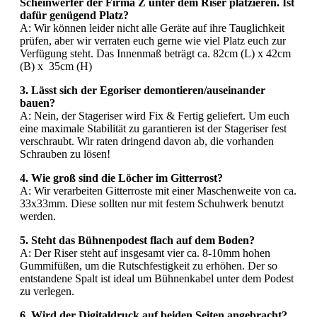
Scheinwerfer der Firma Z unter dem Riser platzieren. Ist
dafür genügend Platz?
A: Wir können leider nicht alle Geräte auf ihre Tauglichkeit
prüfen, aber wir verraten euch gerne wie viel Platz euch zur
Verfügung steht. Das Innenmaß beträgt ca. 82cm (L) x 42cm
(B) x 35cm (H)
3. Lässt sich der Egoriser demontieren/auseinander
bauen?
A: Nein, der Stageriser wird Fix & Fertig geliefert. Um euch
eine maximale Stabilität zu garantieren ist der Stageriser fest
verschraubt. Wir raten dringend davon ab, die vorhanden
Schrauben zu lösen!
4. Wie groß sind die Löcher im Gitterrost?
A: Wir verarbeiten Gitterroste mit einer Maschenweite von ca.
33x33mm. Diese sollten nur mit festem Schuhwerk benutzt
werden.
5. Steht das Bühnenpodest flach auf dem Boden?
A: Der Riser steht auf insgesamt vier ca. 8-10mm hohen
Gummifüßen, um die Rutschfestigkeit zu erhöhen. Der so
entstandene Spalt ist ideal um Bühnenkabel unter dem Podest
zu verlegen.
6. Wird der Digitaldruck auf beiden Seiten angebracht?