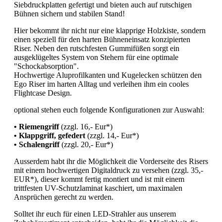
Siebdruckplatten gefertigt und bieten auch auf rutschigen
Bühnen sichern und stabilen Stand!
Hier bekommt ihr nicht nur eine klapprige Holzkiste, sondern
einen speziell für den harten Bühneneinsatz konzipierten
Riser. Neben den rutschfesten Gummifüßen sorgt ein
ausgeklügeltes System von Stehern für eine optimale
"Schockabsorption".
Hochwertige Aluprofilkanten und Kugelecken schützen den
Ego Riser im harten Alltag und verleihen ihm ein cooles
Flightcase Design.
optional stehen euch folgende Konfigurationen zur Auswahl:
• Riemengriff
(zzgl. 16,- Eur*)
• Klappgriff, gefedert
(zzgl. 14,- Eur*)
• Schalengriff
(zzgl. 20,- Eur*)
Ausserdem habt ihr die Möglichkeit die Vorderseite des Risers
mit einem hochwertigen Digitaldruck zu versehen (zzgl. 35,-
EUR*), dieser kommt fertig montiert und ist mit einem
trittfesten UV-Schutzlaminat kaschiert, um maximalen
Ansprüchen gerecht zu werden.
Solltet ihr euch für einen LED-Strahler aus unserem