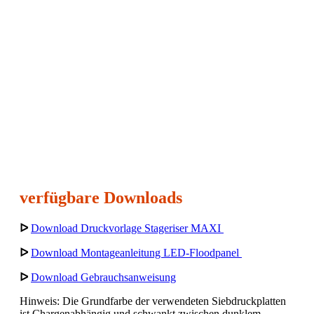
verfügbare Downloads
ᐅ
Download Druckvorlage Stageriser MAXI
ᐅ
Download Montageanleitung LED-Floodpanel
ᐅ
Download Gebrauchsanweisung
Hinweis: Die Grundfarbe der verwendeten Siebdruckplatten
ist Chargenabhängig und schwankt zwischen dunklem