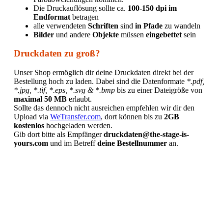
Die Druckauflösung sollte ca.
100-150 dpi im
Endformat
betragen
alle verwendeten
Schriften
sind
in Pfade
zu wandeln
Bilder
und andere
Objekte
müssen
eingebettet
sein
Druckdaten zu groß?
Unser Shop ermöglich dir deine Druckdaten direkt bei der
Bestellung hoch zu laden. Dabei sind die Datenformate
*.pdf,
*.jpg, *.tif, *.eps, *.svg & *.bmp
bis zu einer Dateigröße von
maximal 50 MB
erlaubt.
Sollte das dennoch nicht ausreichen empfehlen wir dir den
Upload via
WeTransfer.com
, dort können bis zu
2GB
kostenlos
hochgeladen werden.
Gib dort bitte als Empfänger
druckdaten@the-stage-is-
yours.com
und im Betreff
deine Bestellnummer
an.