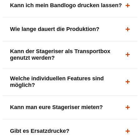
Kann ich mein Bandlogo drucken lassen?
ergonomisch, sicher und gut sichtbar.
Ja. Digitaldrucke und Logo-Fräsungen sind möglich –
Wie lange dauert die Produktion?
deine Bühne, deine Marke.
In der Regel 7–10 Tage nach Druckfreigabe. Versand
Kann der Stageriser als Transportbox
innerhalb Deutschlands kostenfrei.
genutzt werden?
Ja. Einfach umdrehen und Stauraum für Kabel, Tools
Welche individuellen Features sind
oder Zubehör nutzen.
möglich?
LED-Panel + Halterung
Kann man eure Stageriser mieten?
XLR-Brücke / Schnittstelle
Flaschenhalter & Flaschenöffner
Setlist-Clip
Aktuell nur Kauf. Die Riser sind jedoch für
Gibt es Ersatzdrucke?
Verschiedene Griffarten
jahrelangen Einsatz konzipiert.
DMX-steuerbare Beleuchtung