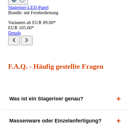
Stageriser-LED-Panel
Bundle:
mit Fernbedienung
Varianten ab
EUR 89.00*
EUR 105.00*
Details
F.A.Q. - Häufig gestellte Fragen
Was ist ein Stageriser genau?
Ein Stageriser (Egoriser) ist ein kompaktes
Massenware oder Einzelanfertigung?
Bühnenpodest für Musiker und Bands. Er hebt dich
optisch hervor – für Soli oder als dauerhafte