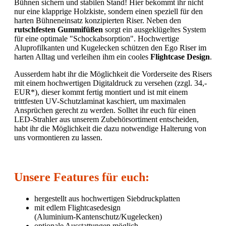
Bühnen sichern und stabilen Stand! Hier bekommt ihr nicht
nur eine klapprige Holzkiste, sondern einen speziell für den
harten Bühneneinsatz konzipierten Riser. Neben den
rutschfesten Gummifüßen
sorgt ein ausgeklügeltes System
für eine optimale "Schockabsorption". Hochwertige
Aluprofilkanten und Kugelecken schützen den Ego Riser im
harten Alltag und verleihen ihm ein cooles
Flightcase Design
.
Ausserdem habt ihr die Möglichkeit die Vorderseite des Risers
mit einem hochwertigen Digitaldruck zu versehen (zzgl. 34,-
EUR*), dieser kommt fertig montiert und ist mit einem
trittfesten UV-Schutzlaminat kaschiert, um maximalen
Ansprüchen gerecht zu werden. Solltet ihr euch für einen
LED-Strahler aus unserem Zubehörsortiment entscheiden,
habt ihr die Möglichkeit die dazu notwendige Halterung von
uns vormontieren zu lassen.
Unsere Features für euch:
hergestellt aus hochwertigen Siebdruckplatten
mit edlem Flightcasedesign
(Aluminium-Kantenschutz/Kugelecken)
optionale Ausstattungen möglich