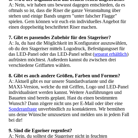
A: Nein, wir haben uns bewusst dagegen entschieden, da es
oftmals so ist, dass die Riser die ganze Veranstaltung über
stehen und einige Bands ungern "unter falscher Flagge"
spielen. Gern können wir euch ein individuelles Angebot für
einen doppelseitig beschriftetet Riser machen.
7. Gibt es passendes Zubehör für den Stageriser?
A: Ja, du hast die Möglichkeit im Konfigurator auszuwählen,
ob du den Stageriser mittels Logodruck, Befestigungsset für
das LED-Panel oder das LED-Panel selbst (
separat erhältlich
)
aufrüsten möchtest. Außerdem kannst du zwischen drei
verschiedene Griffarten wählen.
8. Gibt es auch andere Größen, Farben und Formen?
A: Aktuell gibt es nur unsere Standardvariante und die
MAXI-Version, welche du mit Griffen, Logo und LED-Panel
individualisiert werden kannst. Weitere Ausführungen und
Bauarten sind bereits geplant. Hast du einen bestimmten
Wunsch? Dann zögere nicht uns per E-Mail oder über eine
Sonderanfrage
unverbindlich zu kontaktieren. Wir bemühen
uns deine Wünsche umzusetzen und melden uns in jedem Fall
bei dir!
9. Sind die Egoriser regenfest?
A: Nein, du solltest die Stageriser nicht in feuchten