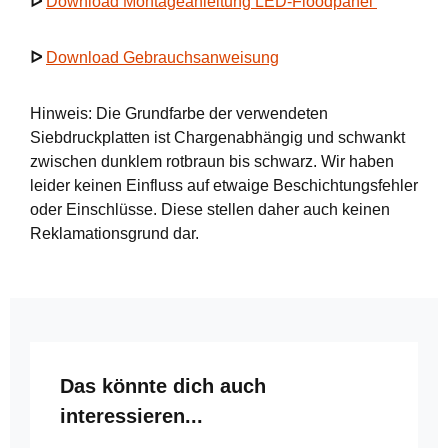
ᐅ
Download Montageanleitung LED-Floodpanel
ᐅ
Download Gebrauchsanweisung
Hinweis: Die Grundfarbe der verwendeten
Siebdruckplatten ist Chargenabhängig und schwankt
zwischen dunklem rotbraun bis schwarz. Wir haben
leider keinen Einfluss auf etwaige Beschichtungsfehler
oder Einschlüsse. Diese stellen daher auch keinen
Reklamationsgrund dar.
Produktgalerie überspringen
Das könnte dich auch
interessieren...