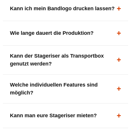
ergonomisch, sicher und gut sichtbar.
Kann ich mein Bandlogo drucken lassen?
Ja. Digitaldrucke und Logo-Fräsungen sind möglich –
deine Bühne, deine Marke.
Wie lange dauert die Produktion?
In der Regel 7–10 Tage nach Druckfreigabe. Versand
Kann der Stageriser als Transportbox
innerhalb Deutschlands kostenfrei.
genutzt werden?
Ja. Einfach umdrehen und Stauraum für Kabel, Tools
Welche individuellen Features sind
oder Zubehör nutzen.
möglich?
LED-Panel + Halterung
XLR-Brücke / Schnittstelle
Kann man eure Stageriser mieten?
Flaschenhalter & Flaschenöffner
Setlist-Clip