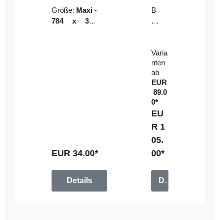
Riser
ser-
Größe:
Maxi -
B
LE
784 x 314
un
D-
mm (zzgl.
dl
Pan
Beschnittzu
e:
el
Varia
gabe)
mi
nten
t
ab
Fe
EUR
rn
89.0
be
0*
di
EU
en
R 1
u
05.
n
g
EUR 34.00*
00*
Details
Details