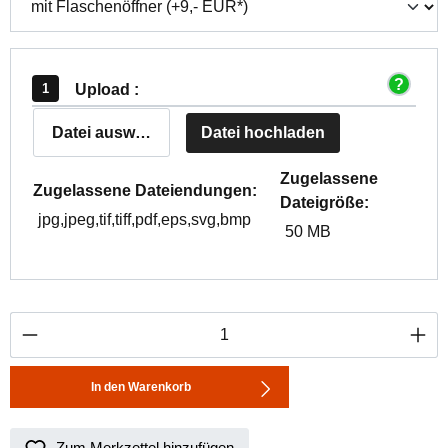
Upload :
Datei auswählen
Datei hochladen
Zugelassene
Zugelassene Dateiendungen:
Dateigröße:
jpg,jpeg,tif,tiff,pdf,eps,svg,bmp
50 MB
Produkt Anzahl: Gib den gewünschten Wert ei
In den Warenkorb
Zum Merkzettel hinzufügen