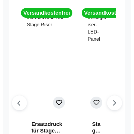
Versandkostenfrei
Versandkostenfrei
Ersatzdruck
Sta
für Stage
geri