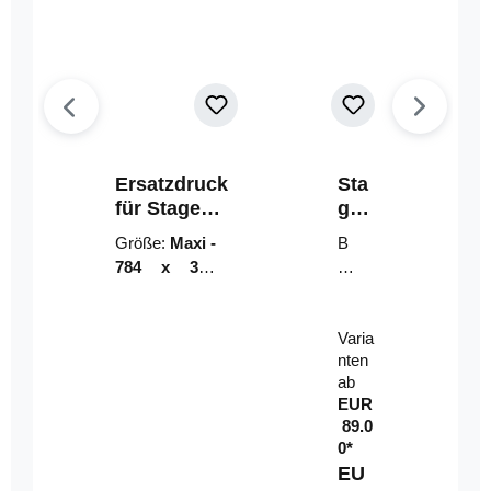
Ersatzdruck
Sta
für Stage
geri
Riser
ser-
Größe:
Maxi -
B
LE
784 x 314
un
D-
mm (zzgl.
dl
Pan
Beschnittzu
e:
el
Varia
gabe)
mi
nten
t
ab
Fe
EUR
rn
89.0
be
0*
di
EU
en