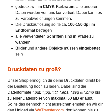
gedruckt wir im
CMYK-Farbraum
, alle anderen
Daten werden von uns konvertiert. Dabei kann es
zu Farbabweichungen kommen.
Die Druckauflösung sollte ca.
100-150 dpi im
Endformat
betragen
alle verwendeten
Schriften
sind
in Pfade
zu
wandeln
Bilder
und andere
Objekte
müssen
eingebettet
sein
Druckdaten zu groß?
Unser Shop ermöglich dir deine Druckdaten direkt bei
der Bestellung hoch zu laden. Dabei sind die
Datenformate
*.pdf, *.jpg, *.tif, *.eps, *.svg & *.bmp
bis
zu einer Dateigröße von
maximal 50 MB
erlaubt.
Sollte das dennoch nicht ausreichen empfehlen wir dir
den Upload via
WeTransfer.com
, dort können bis zu