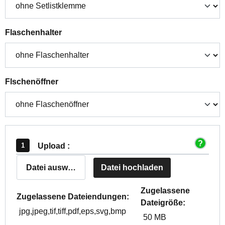
auswählen
Flaschenhalter
auswählen
Flschenöffner
Upload :
Datei auswählen
Datei hochladen
Zugelassene
Zugelassene Dateiendungen:
Dateigröße:
jpg,jpeg,tif,tiff,pdf,eps,svg,bmp
50 MB