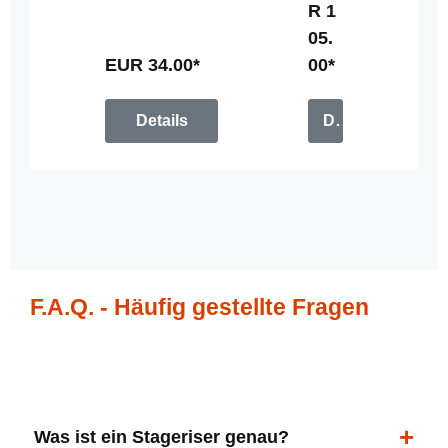
R 1
u
05.
n
g
EUR 34.00*
00*
Details
Details
F.A.Q. - Häufig gestellte Fragen
Was ist ein Stageriser genau?