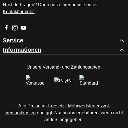
Hast du Fragen? Dann nutze hierfür bitte unser
Kontaktformular
.
Besuche uns auf Facebook – öffnet in neuem Tab (externer Li
Schau auf Instagram vorbei – öffnet in neuem Tab (externe
Sieh dir unsere Videos auf YouTube an – öffnet in ne
Service
Informationen
Unsere Versand- und Zahlungsarten:
Alle Preise inkl. gesetzl. Mehrwertsteuer zzgl.
Versandkosten
und ggf. Nachnahmegebühren, wenn nicht
anders angegeben.