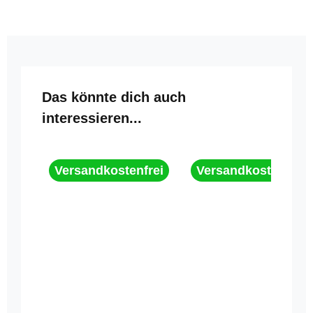
Produktgalerie überspringen
Das könnte dich auch
interessieren...
Versandkostenfrei
Versandkostenfrei