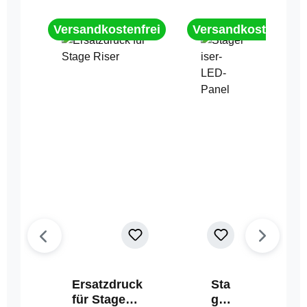
Versandkostenfrei
Versandkostenfrei
Ersatzdruck
Sta
für Stage
geri