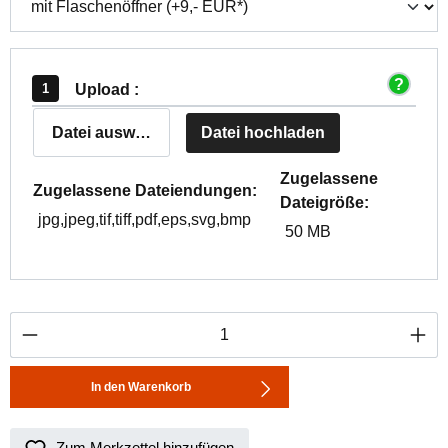
Upload :
Datei auswählen
Datei hochladen
Zugelassene
Zugelassene Dateiendungen:
Dateigröße:
jpg,jpeg,tif,tiff,pdf,eps,svg,bmp
50 MB
Produkt Anzahl: Gib den gewünschten Wert ei
In den Warenkorb
Zum Merkzettel hinzufügen