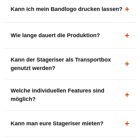
ergonomisch, sicher und gut sichtbar.
Kann ich mein Bandlogo drucken lassen?
Ja. Digitaldrucke und Logo-Fräsungen sind möglich –
deine Bühne, deine Marke.
Wie lange dauert die Produktion?
In der Regel 7–10 Tage nach Druckfreigabe. Versand
Kann der Stageriser als Transportbox
innerhalb Deutschlands kostenfrei.
genutzt werden?
Ja. Einfach umdrehen und Stauraum für Kabel, Tools
Welche individuellen Features sind
oder Zubehör nutzen.
möglich?
LED-Panel + Halterung
XLR-Brücke / Schnittstelle
Kann man eure Stageriser mieten?
Flaschenhalter & Flaschenöffner
Setlist-Clip