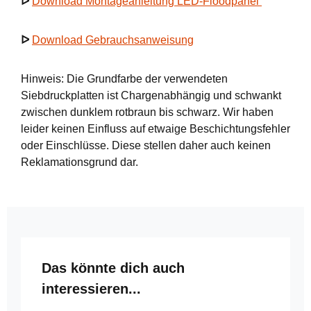
ᐅ
Download Montageanleitung LED-Floodpanel
ᐅ
Download Gebrauchsanweisung
Hinweis: Die Grundfarbe der verwendeten
Siebdruckplatten ist Chargenabhängig und schwankt
zwischen dunklem rotbraun bis schwarz. Wir haben
leider keinen Einfluss auf etwaige Beschichtungsfehler
oder Einschlüsse. Diese stellen daher auch keinen
Reklamationsgrund dar.
Produktgalerie überspringen
Das könnte dich auch
interessieren...