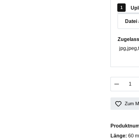
Upl
Datei
Zugelass
jpg,jpeg,
Produkt 
Zum Me
Produktnu
Länge:
60 