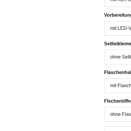
Vorbereitun
Setlistklem
Flaschenhal
Flschenöffn