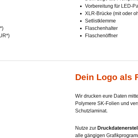
Vorbereitung für LED-Pan
XLR-Brücke (mit oder o
Setlistklemme
R*)
Flaschenhalter
EUR*)
Flaschenöffner
Dein Logo als F
Wir drucken eure Daten mit
Polymere SK-Folien und verse
Schutzlaminat.
Nutze zur
Druckdatenerstel
alle gängigen Grafikprogram