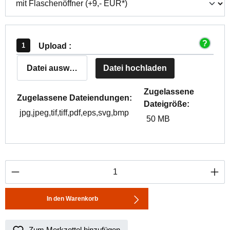
Upload :
Datei auswählen
Datei hochladen
Zugelassene
Zugelassene Dateiendungen:
Dateigröße:
jpg,jpeg,tif,tiff,pdf,eps,svg,bmp
50 MB
Produkt Anzahl: Gib den gewünschten Wert ei
In den Warenkorb
Zum Merkzettel hinzufügen