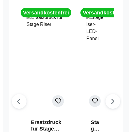
Versandkostenfrei
Versandkostenfrei
Ersatzdruck
Sta
für Stage
geri