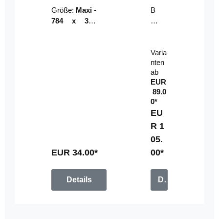
Riser
ser-
Größe:
Maxi -
B
LE
784 x 314
un
D-
mm (zzgl.
dl
Pan
Beschnittzu
e:
el
Varia
gabe)
mi
nten
t
ab
Fe
EUR
rn
89.0
be
0*
di
EU
en
R 1
u
05.
n
g
EUR 34.00*
00*
Details
Details