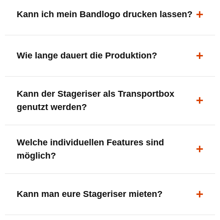
ergonomisch, sicher und gut sichtbar.
Kann ich mein Bandlogo drucken lassen?
Ja. Digitaldrucke und Logo-Fräsungen sind möglich –
deine Bühne, deine Marke.
Wie lange dauert die Produktion?
In der Regel 7–10 Tage nach Druckfreigabe. Versand
Kann der Stageriser als Transportbox
innerhalb Deutschlands kostenfrei.
genutzt werden?
Ja. Einfach umdrehen und Stauraum für Kabel, Tools
Welche individuellen Features sind
oder Zubehör nutzen.
möglich?
LED-Panel + Halterung
XLR-Brücke / Schnittstelle
Kann man eure Stageriser mieten?
Flaschenhalter & Flaschenöffner
Setlist-Clip