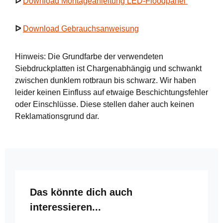
ᐅ
Download Montageanleitung LED-Floodpanel
ᐅ
Download Gebrauchsanweisung
Hinweis: Die Grundfarbe der verwendeten
Siebdruckplatten ist Chargenabhängig und schwankt
zwischen dunklem rotbraun bis schwarz. Wir haben
leider keinen Einfluss auf etwaige Beschichtungsfehler
oder Einschlüsse. Diese stellen daher auch keinen
Reklamationsgrund dar.
Produktgalerie überspringen
Das könnte dich auch
interessieren...