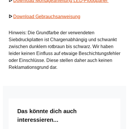
ᐅ
Download Montageanleitung LED-Floodpanel
ᐅ
Download Gebrauchsanweisung
Hinweis: Die Grundfarbe der verwendeten
Siebdruckplatten ist Chargenabhängig und schwankt
zwischen dunklem rotbraun bis schwarz. Wir haben
leider keinen Einfluss auf etwaige Beschichtungsfehler
oder Einschlüsse. Diese stellen daher auch keinen
Reklamationsgrund dar.
Produktgalerie überspringen
Das könnte dich auch
interessieren...