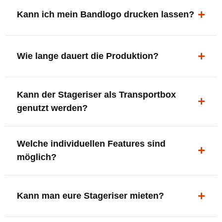
ergonomisch, sicher und gut sichtbar.
Kann ich mein Bandlogo drucken lassen?
Ja. Digitaldrucke und Logo-Fräsungen sind möglich –
deine Bühne, deine Marke.
Wie lange dauert die Produktion?
In der Regel 7–10 Tage nach Druckfreigabe. Versand
Kann der Stageriser als Transportbox
innerhalb Deutschlands kostenfrei.
genutzt werden?
Ja. Einfach umdrehen und Stauraum für Kabel, Tools
Welche individuellen Features sind
oder Zubehör nutzen.
möglich?
LED-Panel + Halterung
XLR-Brücke / Schnittstelle
Kann man eure Stageriser mieten?
Flaschenhalter & Flaschenöffner
Setlist-Clip