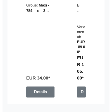
Riser
ser-
Größe:
Maxi -
B
LE
784 x 314
un
D-
mm (zzgl.
dl
Pan
Beschnittzu
e:
el
Varia
gabe)
mi
nten
t
ab
Fe
EUR
rn
89.0
be
0*
di
EU
en
R 1
u
05.
n
g
EUR 34.00*
00*
Details
Details