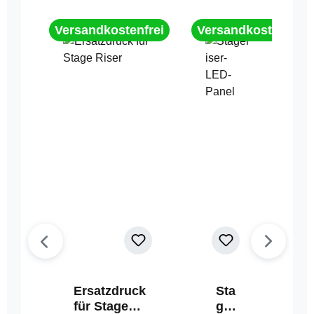
Versandkostenfrei
Versandkostenfrei
Ersatzdruck
Sta
für Stage
geri