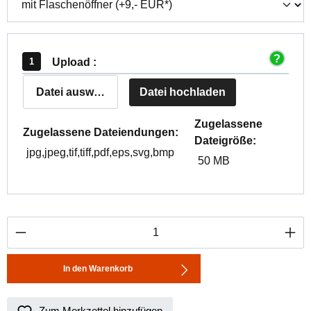
Upload :
Datei auswählen
Datei hochladen
Zugelassene
Zugelassene Dateiendungen:
Dateigröße:
jpg,jpeg,tif,tiff,pdf,eps,svg,bmp
50 MB
Produkt Anzahl: Gib den gewünschten Wert ei
In den Warenkorb
Zum Merkzettel hinzufügen