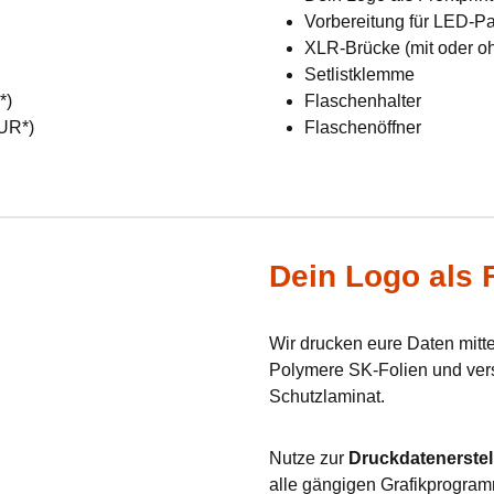
Vorbereitung für LED-Pan
XLR-Brücke (mit oder o
Setlistklemme
R*)
Flaschenhalter
EUR*)
Flaschenöffner
Dein Logo als F
Wir drucken eure Daten mit
Polymere SK-Folien und verse
Schutzlaminat.
Nutze zur
Druckdatenerstel
alle gängigen Grafikprogram