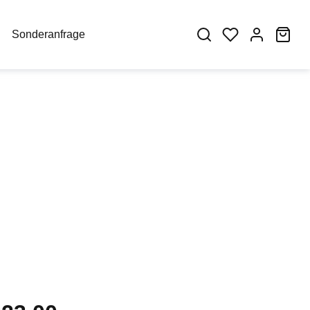
War
Sonderanfrage
eis: