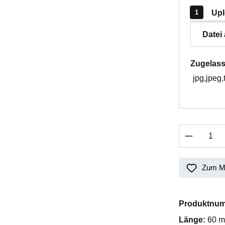
Upl
Datei
Zugelass
jpg,jpeg,
Produkt 
Zum Me
Produktnu
Länge:
60 