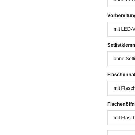
Vorbereitun
Setlistklem
Flaschenhal
Flschenöffn