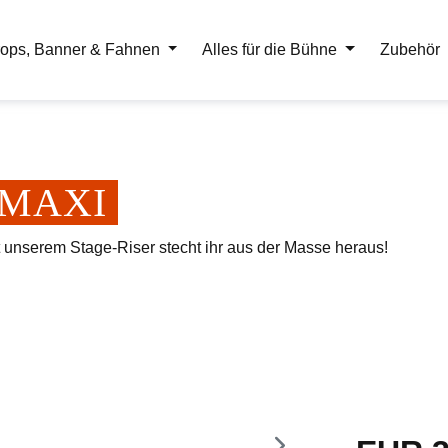
ops, Banner & Fahnen
Alles für die Bühne
Zubehör
er MAXI
t unserem Stage-Riser stecht ihr aus der Masse heraus!
Regulärer Pr