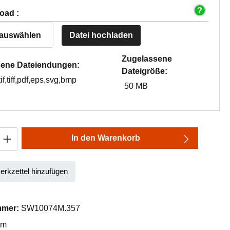
oad :
 auswählen
Datei hochladen
Zugelassene
ene Dateiendungen:
Dateigröße:
tif,tiff,pdf,eps,svg,bmp
50 MB
Anzahl: Gib den gewünschten Wert ein oder
In den Warenkorb
rkzettel hinzufügen
mmer:
SW10074M.357
mm