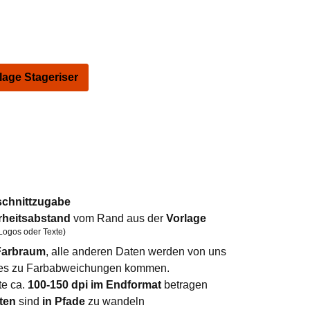
ge Stageriser
schnittzugabe
rheitsabstand
vom Rand aus der
Vorlage
Logos oder Texte)
arbraum
, alle anderen Daten werden von uns
n es zu Farbabweichungen kommen.
te ca.
100-150 dpi im Endformat
betragen
ten
sind
in Pfade
zu wandeln