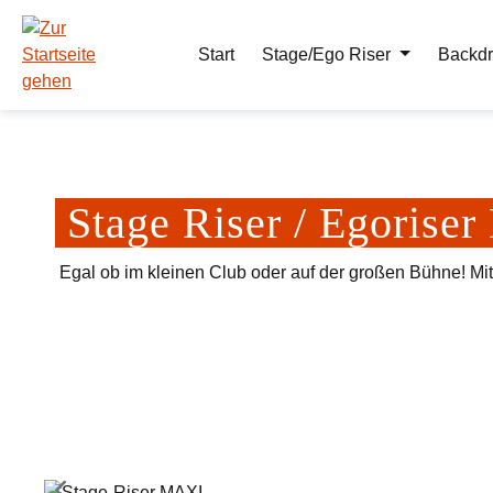
m Hauptinhalt springen
Zur Suche springen
Zur Hauptnavigation springen
Start
Stage/Ego Riser
Backdr
Stage Riser / Egoris
Egal ob im kleinen Club oder auf der großen Bühne! Mi
Bildergalerie überspringen