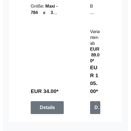
Riser
ser-
Größe:
Maxi -
B
LE
784 x 314
un
D-
mm (zzgl.
dl
Pan
Beschnittzu
e:
el
Varia
gabe)
mi
nten
t
ab
Fe
EUR
rn
89.0
be
0*
di
EU
en
R 1
u
05.
n
g
EUR 34.00*
00*
Details
Details