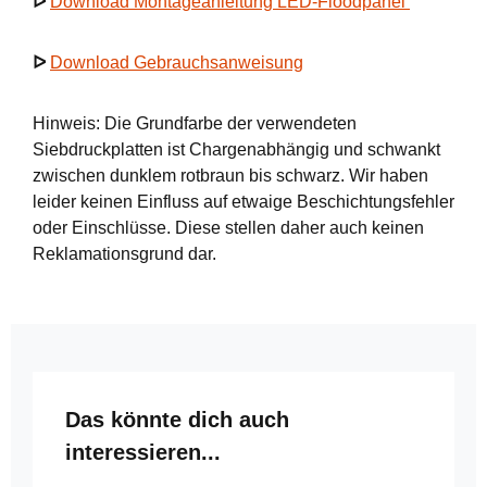
ᐅ
Download Montageanleitung LED-Floodpanel
ᐅ
Download Gebrauchsanweisung
Hinweis: Die Grundfarbe der verwendeten
Siebdruckplatten ist Chargenabhängig und schwankt
zwischen dunklem rotbraun bis schwarz. Wir haben
leider keinen Einfluss auf etwaige Beschichtungsfehler
oder Einschlüsse. Diese stellen daher auch keinen
Reklamationsgrund dar.
Produktgalerie überspringen
Das könnte dich auch
interessieren...