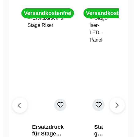
Versandkostenfrei
Versandkostenfrei
Ersatzdruck
Sta
für Stage
geri