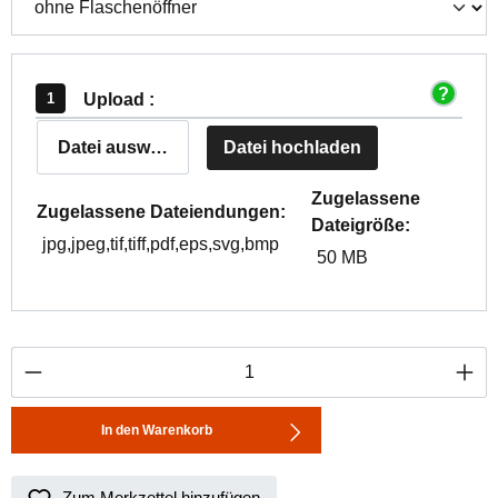
Upload :
Datei auswählen
Datei hochladen
Zugelassene
Zugelassene Dateiendungen:
Dateigröße:
jpg,jpeg,tif,tiff,pdf,eps,svg,bmp
50 MB
Produkt Anzahl: Gib den gewünschten Wert ei
In den Warenkorb
Zum Merkzettel hinzufügen