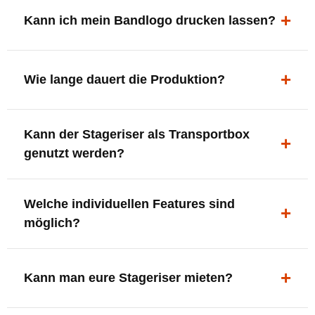
ergonomisch, sicher und gut sichtbar.
Kann ich mein Bandlogo drucken lassen?
Ja. Digitaldrucke und Logo-Fräsungen sind möglich –
deine Bühne, deine Marke.
Wie lange dauert die Produktion?
In der Regel 7–10 Tage nach Druckfreigabe. Versand
Kann der Stageriser als Transportbox
innerhalb Deutschlands kostenfrei.
genutzt werden?
Ja. Einfach umdrehen und Stauraum für Kabel, Tools
Welche individuellen Features sind
oder Zubehör nutzen.
möglich?
LED-Panel + Halterung
XLR-Brücke / Schnittstelle
Kann man eure Stageriser mieten?
Flaschenhalter & Flaschenöffner
Setlist-Clip