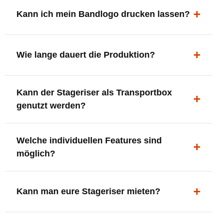
ergonomisch, sicher und gut sichtbar.
Kann ich mein Bandlogo drucken lassen?
Ja. Digitaldrucke und Logo-Fräsungen sind möglich –
deine Bühne, deine Marke.
Wie lange dauert die Produktion?
In der Regel 7–10 Tage nach Druckfreigabe. Versand
Kann der Stageriser als Transportbox
innerhalb Deutschlands kostenfrei.
genutzt werden?
Ja. Einfach umdrehen und Stauraum für Kabel, Tools
Welche individuellen Features sind
oder Zubehör nutzen.
möglich?
LED-Panel + Halterung
XLR-Brücke / Schnittstelle
Kann man eure Stageriser mieten?
Flaschenhalter & Flaschenöffner
Setlist-Clip