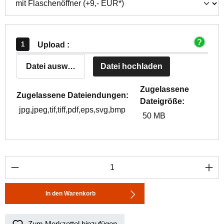
Upload :
Datei auswählen
Datei hochladen
Zugelassene
Zugelassene Dateiendungen:
Dateigröße:
jpg,jpeg,tif,tiff,pdf,eps,svg,bmp
50 MB
Produkt Anzahl: Gib den gewünschten Wert ei
In den Warenkorb
Zum Merkzettel hinzufügen