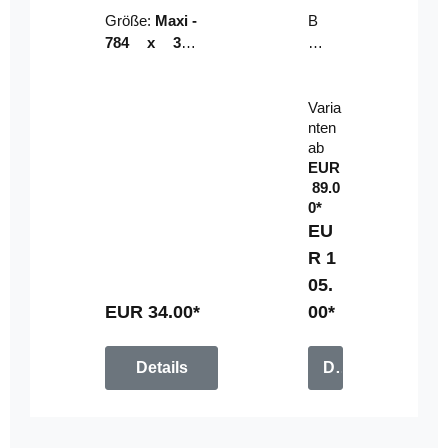
Riser
ser-
Größe:
Maxi -
B
LE
784 x 314
un
D-
mm (zzgl.
dl
Pan
Beschnittzu
e:
el
Varia
gabe)
mi
nten
t
ab
Fe
EUR
rn
89.0
be
0*
di
EU
en
R 1
u
05.
n
g
EUR 34.00*
00*
Details
Details