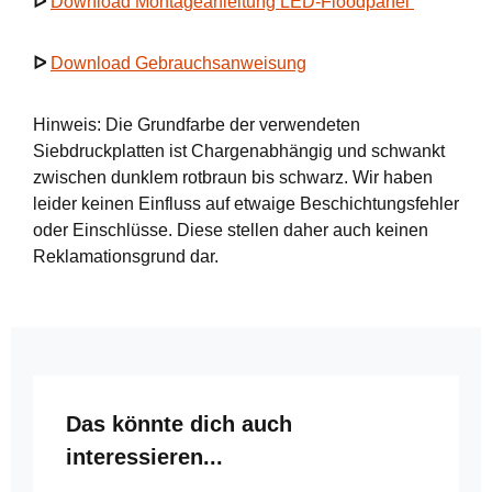
ᐅ
Download Montageanleitung LED-Floodpanel
ᐅ
Download Gebrauchsanweisung
Hinweis: Die Grundfarbe der verwendeten
Siebdruckplatten ist Chargenabhängig und schwankt
zwischen dunklem rotbraun bis schwarz. Wir haben
leider keinen Einfluss auf etwaige Beschichtungsfehler
oder Einschlüsse. Diese stellen daher auch keinen
Reklamationsgrund dar.
Produktgalerie überspringen
Das könnte dich auch
interessieren...