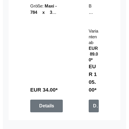
Riser
ser-
Größe:
Maxi -
B
LE
784 x 314
un
D-
mm (zzgl.
dl
Pan
Beschnittzu
e:
el
Varia
gabe)
mi
nten
t
ab
Fe
EUR
rn
89.0
be
0*
di
EU
en
R 1
u
05.
n
g
EUR 34.00*
00*
Details
Details