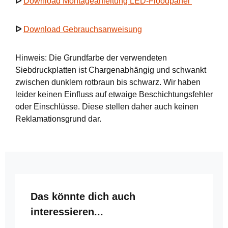
ᐅ
Download Montageanleitung LED-Floodpanel
ᐅ
Download Gebrauchsanweisung
Hinweis: Die Grundfarbe der verwendeten
Siebdruckplatten ist Chargenabhängig und schwankt
zwischen dunklem rotbraun bis schwarz. Wir haben
leider keinen Einfluss auf etwaige Beschichtungsfehler
oder Einschlüsse. Diese stellen daher auch keinen
Reklamationsgrund dar.
Produktgalerie überspringen
Das könnte dich auch
interessieren...