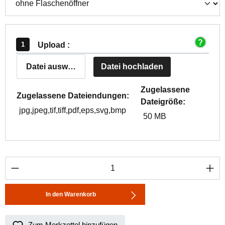
Upload :
Datei auswählen
Datei hochladen
Zugelassene
Zugelassene Dateiendungen:
Dateigröße:
jpg,jpeg,tif,tiff,pdf,eps,svg,bmp
50 MB
Produkt Anzahl: Gib den gewünschten Wert ei
In den Warenkorb
Zum Merkzettel hinzufügen