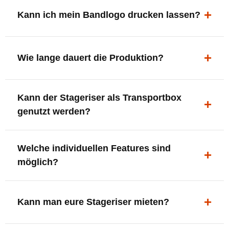
ergonomisch, sicher und gut sichtbar.
Kann ich mein Bandlogo drucken lassen?
Ja. Digitaldrucke und Logo-Fräsungen sind möglich –
deine Bühne, deine Marke.
Wie lange dauert die Produktion?
In der Regel 7–10 Tage nach Druckfreigabe. Versand
Kann der Stageriser als Transportbox
innerhalb Deutschlands kostenfrei.
genutzt werden?
Ja. Einfach umdrehen und Stauraum für Kabel, Tools
Welche individuellen Features sind
oder Zubehör nutzen.
möglich?
LED-Panel + Halterung
XLR-Brücke / Schnittstelle
Kann man eure Stageriser mieten?
Flaschenhalter & Flaschenöffner
Setlist-Clip