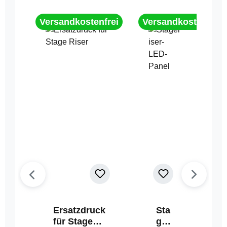
Versandkostenfrei
Versandkostenfrei
Ersatzdruck
Sta
für Stage
geri