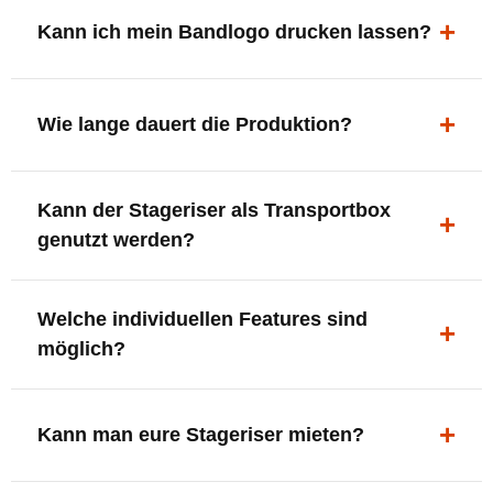
ergonomisch, sicher und gut sichtbar.
Kann ich mein Bandlogo drucken lassen?
Ja. Digitaldrucke und Logo-Fräsungen sind möglich –
deine Bühne, deine Marke.
Wie lange dauert die Produktion?
In der Regel 7–10 Tage nach Druckfreigabe. Versand
Kann der Stageriser als Transportbox
innerhalb Deutschlands kostenfrei.
genutzt werden?
Ja. Einfach umdrehen und Stauraum für Kabel, Tools
Welche individuellen Features sind
oder Zubehör nutzen.
möglich?
LED-Panel + Halterung
XLR-Brücke / Schnittstelle
Kann man eure Stageriser mieten?
Flaschenhalter & Flaschenöffner
Setlist-Clip