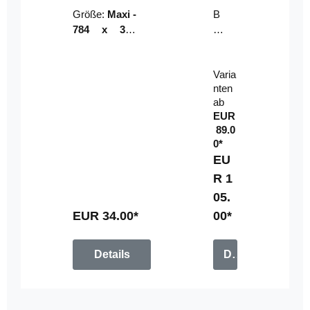
Riser
ser-
Größe:
Maxi -
B
LE
784 x 314
un
D-
mm (zzgl.
dl
Pan
Beschnittzu
e:
el
Varia
gabe)
mi
nten
t
ab
Fe
EUR
rn
89.0
be
0*
di
EU
en
R 1
u
05.
n
g
EUR 34.00*
00*
Details
Details