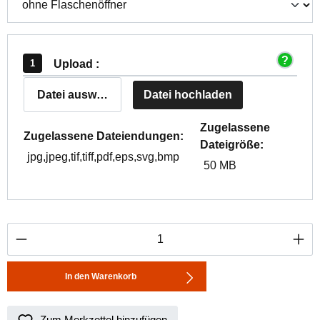
Upload :
Datei auswählen
Datei hochladen
Zugelassene
Zugelassene Dateiendungen:
Dateigröße:
jpg,jpeg,tif,tiff,pdf,eps,svg,bmp
50 MB
Produkt Anzahl: Gib den gewünschten Wert ei
In den Warenkorb
Zum Merkzettel hinzufügen