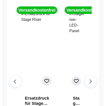
Versandkostenfrei
Versandkostenfrei
Ersatzdruck
Sta
für Stage
geri