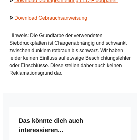
ᐅ
Download Montageanleitung LED-Floodpanel
ᐅ
Download Gebrauchsanweisung
Hinweis: Die Grundfarbe der verwendeten
Siebdruckplatten ist Chargenabhängig und schwankt
zwischen dunklem rotbraun bis schwarz. Wir haben
leider keinen Einfluss auf etwaige Beschichtungsfehler
oder Einschlüsse. Diese stellen daher auch keinen
Reklamationsgrund dar.
Produktgalerie überspringen
Das könnte dich auch
interessieren...