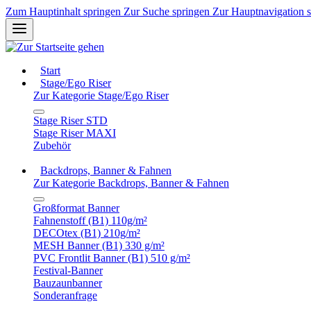
Zum Hauptinhalt springen
Zur Suche springen
Zur Hauptnavigation 
Start
Stage/Ego Riser
Zur Kategorie Stage/Ego Riser
Stage Riser STD
Stage Riser MAXI
Zubehör
Backdrops, Banner & Fahnen
Zur Kategorie Backdrops, Banner & Fahnen
Großformat Banner
Fahnenstoff (B1) 110g/m²
DECOtex (B1) 210g/m²
MESH Banner (B1) 330 g/m²
PVC Frontlit Banner (B1) 510 g/m²
Festival-Banner
Bauzaunbanner
Sonderanfrage