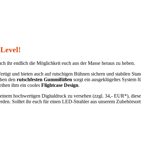
Level!
auch ihr endlich die Möglichkeit euch aus der Masse heraus zu heben.
rtigt und bieten auch auf rutschigen Bühnen sichern und stabilen Stan
Neben den
rutschfesten Gummifüßen
sorgt ein ausgeklügeltes System f
eihen ihm ein cooles
Flightcase Design
.
 einem hochwertigen Digitaldruck zu versehen (zzgl. 34,- EUR*), dieser
en. Solltet ihr euch für einen LED-Strahler aus unserem Zubehörsorti