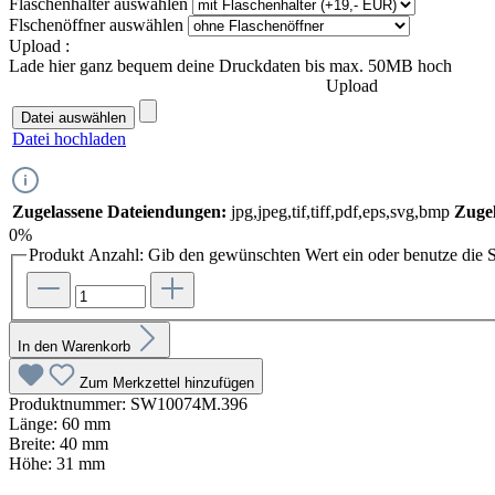
Flaschenhalter
auswählen
Flschenöffner
auswählen
Upload :
Lade hier ganz bequem deine Druckdaten bis max. 50MB hoch
Upload
Datei auswählen
Datei hochladen
Zugelassene Dateiendungen:
jpg,jpeg,tif,tiff,pdf,eps,svg,bmp
Zugel
0%
Produkt Anzahl: Gib den gewünschten Wert ein oder benutze die S
In den Warenkorb
Zum Merkzettel hinzufügen
Produktnummer:
SW10074M.396
Länge:
60 mm
Breite:
40 mm
Höhe:
31 mm