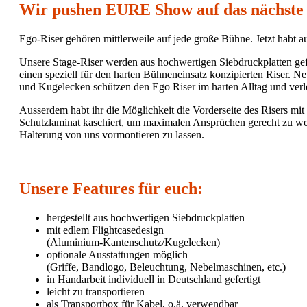
Wir pushen EURE Show auf das nächste 
Ego-Riser gehören mittlerweile auf jede große Bühne. Jetzt habt 
Unsere Stage-Riser werden aus hochwertigen Siebdruckplatten gefe
einen speziell für den harten Bühneneinsatz konzipierten Riser. 
und Kugelecken schützen den Ego Riser im harten Alltag und verl
Ausserdem habt ihr die Möglichkeit die Vorderseite des Risers mit
Schutzlaminat kaschiert, um maximalen Ansprüchen gerecht zu werd
Halterung von uns vormontieren zu lassen.
Unsere Features für euch:
hergestellt aus hochwertigen Siebdruckplatten
mit edlem Flightcasedesign
(Aluminium-Kantenschutz/Kugelecken)
optionale Ausstattungen möglich
(Griffe, Bandlogo, Beleuchtung, Nebelmaschinen, etc.)
in Handarbeit individuell in Deutschland gefertigt
leicht zu transportieren
als Transportbox für Kabel, o.ä. verwendbar