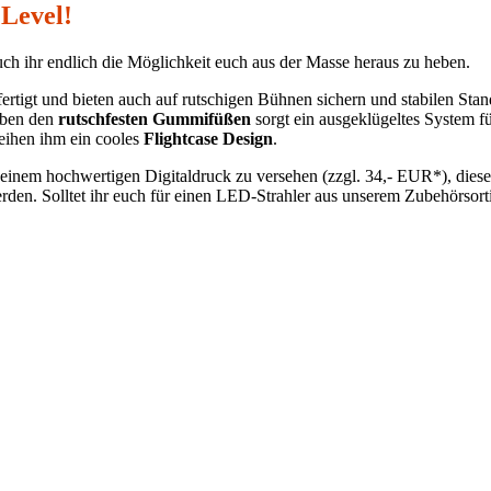
Level!
auch ihr endlich die Möglichkeit euch aus der Masse heraus zu heben.
rtigt und bieten auch auf rutschigen Bühnen sichern und stabilen Stan
Neben den
rutschfesten Gummifüßen
sorgt ein ausgeklügeltes System f
eihen ihm ein cooles
Flightcase Design
.
 einem hochwertigen Digitaldruck zu versehen (zzgl. 34,- EUR*), dieser
en. Solltet ihr euch für einen LED-Strahler aus unserem Zubehörsorti