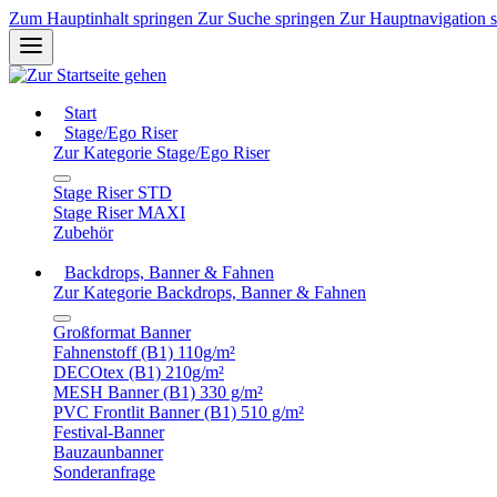
Zum Hauptinhalt springen
Zur Suche springen
Zur Hauptnavigation 
Start
Stage/Ego Riser
Zur Kategorie Stage/Ego Riser
Stage Riser STD
Stage Riser MAXI
Zubehör
Backdrops, Banner & Fahnen
Zur Kategorie Backdrops, Banner & Fahnen
Großformat Banner
Fahnenstoff (B1) 110g/m²
DECOtex (B1) 210g/m²
MESH Banner (B1) 330 g/m²
PVC Frontlit Banner (B1) 510 g/m²
Festival-Banner
Bauzaunbanner
Sonderanfrage