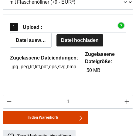
Upload :
Datei auswählen
Datei hochladen
Zugelassene
Zugelassene Dateiendungen:
Dateigröße:
jpg,jpeg,tif,tiff,pdf,eps,svg,bmp
50 MB
Produkt Anzahl: Gib den gewünschten Wert ei
In den Warenkorb
Zum Merkzettel hinzufügen