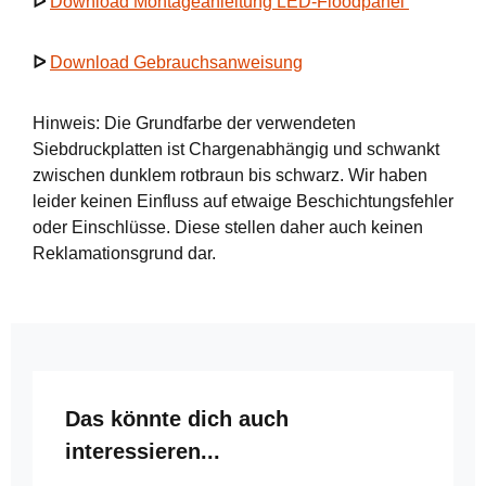
ᐅ
Download Montageanleitung LED-Floodpanel
ᐅ
Download Gebrauchsanweisung
Hinweis: Die Grundfarbe der verwendeten
Siebdruckplatten ist Chargenabhängig und schwankt
zwischen dunklem rotbraun bis schwarz. Wir haben
leider keinen Einfluss auf etwaige Beschichtungsfehler
oder Einschlüsse. Diese stellen daher auch keinen
Reklamationsgrund dar.
Produktgalerie überspringen
Das könnte dich auch
interessieren...