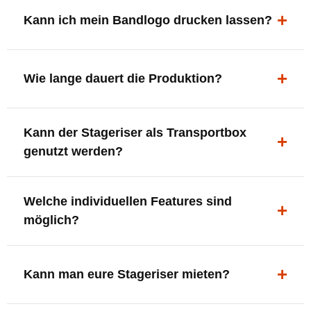
ergonomisch, sicher und gut sichtbar.
Kann ich mein Bandlogo drucken lassen?
Ja. Digitaldrucke und Logo-Fräsungen sind möglich –
deine Bühne, deine Marke.
Wie lange dauert die Produktion?
In der Regel 7–10 Tage nach Druckfreigabe. Versand
Kann der Stageriser als Transportbox
innerhalb Deutschlands kostenfrei.
genutzt werden?
Ja. Einfach umdrehen und Stauraum für Kabel, Tools
Welche individuellen Features sind
oder Zubehör nutzen.
möglich?
LED-Panel + Halterung
XLR-Brücke / Schnittstelle
Kann man eure Stageriser mieten?
Flaschenhalter & Flaschenöffner
Setlist-Clip