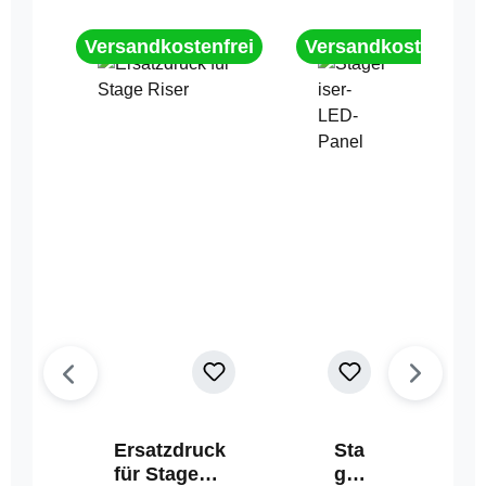
Versandkostenfrei
Versandkostenfrei
Ersatzdruck
Sta
für Stage
geri