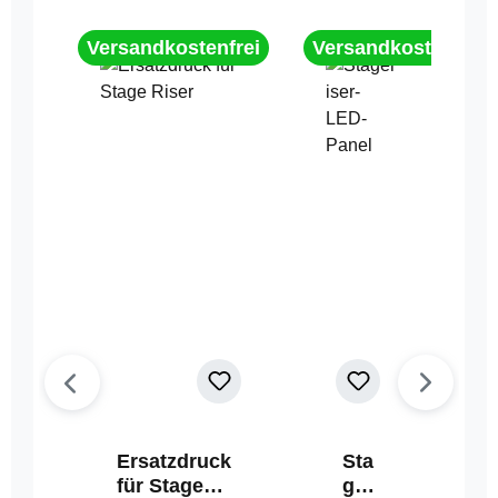
Versandkostenfrei
Versandkostenfrei
Ersatzdruck
Sta
für Stage
geri