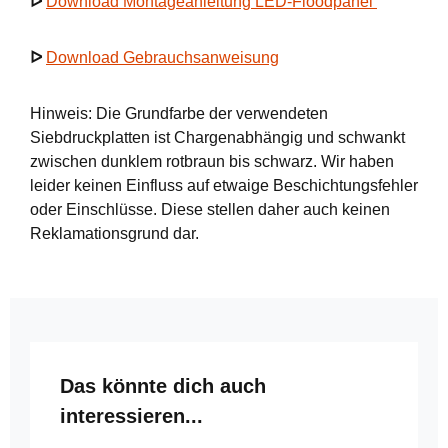
ᐅ
Download Montageanleitung LED-Floodpanel
ᐅ
Download Gebrauchsanweisung
Hinweis: Die Grundfarbe der verwendeten
Siebdruckplatten ist Chargenabhängig und schwankt
zwischen dunklem rotbraun bis schwarz. Wir haben
leider keinen Einfluss auf etwaige Beschichtungsfehler
oder Einschlüsse. Diese stellen daher auch keinen
Reklamationsgrund dar.
Produktgalerie überspringen
Das könnte dich auch
interessieren...