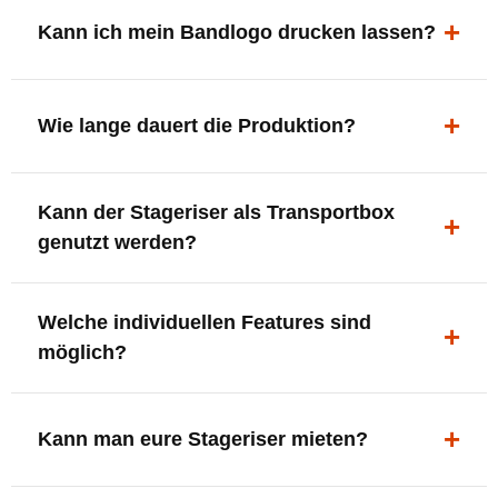
ergonomisch, sicher und gut sichtbar.
Kann ich mein Bandlogo drucken lassen?
Ja. Digitaldrucke und Logo-Fräsungen sind möglich –
deine Bühne, deine Marke.
Wie lange dauert die Produktion?
In der Regel 7–10 Tage nach Druckfreigabe. Versand
Kann der Stageriser als Transportbox
innerhalb Deutschlands kostenfrei.
genutzt werden?
Ja. Einfach umdrehen und Stauraum für Kabel, Tools
Welche individuellen Features sind
oder Zubehör nutzen.
möglich?
LED-Panel + Halterung
XLR-Brücke / Schnittstelle
Kann man eure Stageriser mieten?
Flaschenhalter & Flaschenöffner
Setlist-Clip