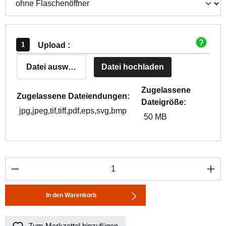
Upload :
Datei auswählen
Datei hochladen
Zugelassene
Zugelassene Dateiendungen:
Dateigröße:
jpg,jpeg,tif,tiff,pdf,eps,svg,bmp
50 MB
Produkt Anzahl: Gib den gewünschten Wert ei
In den Warenkorb
Zum Merkzettel hinzufügen