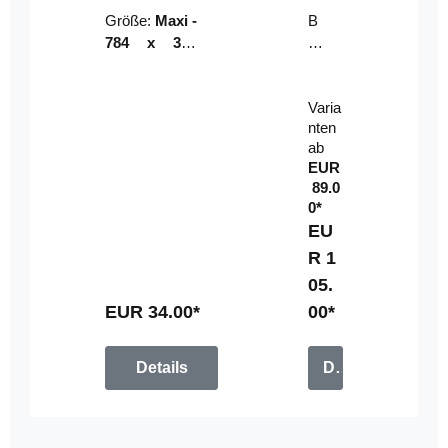
Riser
ser-
Größe:
Maxi -
B
LE
784 x 314
un
D-
mm (zzgl.
dl
Pan
Beschnittzu
e:
el
Varia
gabe)
mi
nten
t
ab
Fe
EUR
rn
89.0
be
0*
di
EU
en
R 1
u
05.
n
g
EUR 34.00*
00*
Details
Details