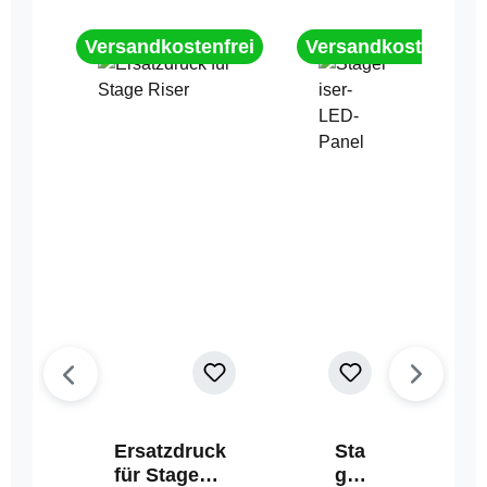
Versandkostenfrei
Versandkostenfrei
Ersatzdruck
Sta
für Stage
geri