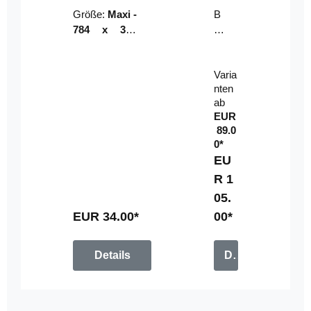
Riser
ser-
Größe:
Maxi -
B
LE
784 x 314
un
D-
mm (zzgl.
dl
Pan
Beschnittzu
e:
el
Varia
gabe)
mi
nten
t
ab
Fe
EUR
rn
89.0
be
0*
di
EU
en
R 1
u
05.
n
g
EUR 34.00*
00*
Details
Details