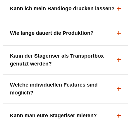
ergonomisch, sicher und gut sichtbar.
Kann ich mein Bandlogo drucken lassen?
Ja. Digitaldrucke und Logo-Fräsungen sind möglich –
deine Bühne, deine Marke.
Wie lange dauert die Produktion?
In der Regel 7–10 Tage nach Druckfreigabe. Versand
Kann der Stageriser als Transportbox
innerhalb Deutschlands kostenfrei.
genutzt werden?
Ja. Einfach umdrehen und Stauraum für Kabel, Tools
Welche individuellen Features sind
oder Zubehör nutzen.
möglich?
LED-Panel + Halterung
XLR-Brücke / Schnittstelle
Kann man eure Stageriser mieten?
Flaschenhalter & Flaschenöffner
Setlist-Clip