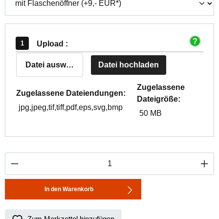
Upload :
Datei auswählen
Datei hochladen
Zugelassene
Zugelassene Dateiendungen:
Dateigröße:
jpg,jpeg,tif,tiff,pdf,eps,svg,bmp
50 MB
Produkt Anzahl: Gib den gewünschten Wert ei
In den Warenkorb
Zum Merkzettel hinzufügen