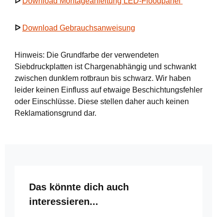
ᐅ
Download Montageanleitung LED-Floodpanel
ᐅ
Download Gebrauchsanweisung
Hinweis: Die Grundfarbe der verwendeten
Siebdruckplatten ist Chargenabhängig und schwankt
zwischen dunklem rotbraun bis schwarz. Wir haben
leider keinen Einfluss auf etwaige Beschichtungsfehler
oder Einschlüsse. Diese stellen daher auch keinen
Reklamationsgrund dar.
Produktgalerie überspringen
Das könnte dich auch
interessieren...