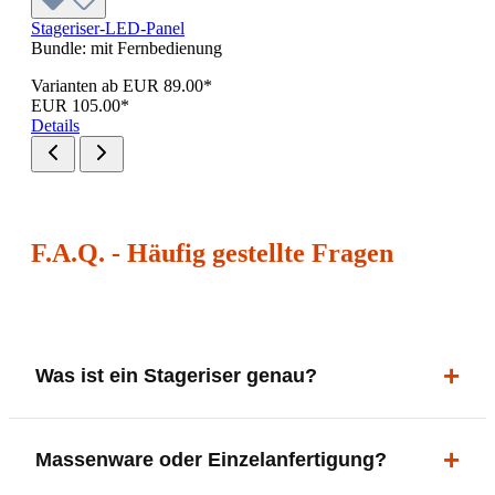
Stageriser-LED-Panel
Bundle:
mit Fernbedienung
Varianten ab
EUR 89.00*
EUR 105.00*
Details
F.A.Q. - Häufig gestellte Fragen
Was ist ein Stageriser genau?
Ein Stageriser (Egoriser) ist ein kompaktes
Massenware oder Einzelanfertigung?
Bühnenpodest für Musiker und Bands. Er hebt dich
optisch hervor – für Soli oder als dauerhafte