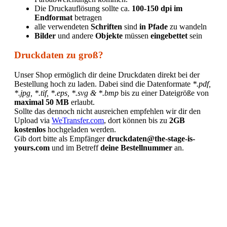
Die Druckauflösung sollte ca.
100-150 dpi im
Endformat
betragen
alle verwendeten
Schriften
sind
in Pfade
zu wandeln
Bilder
und andere
Objekte
müssen
eingebettet
sein
Druckdaten zu groß?
Unser Shop ermöglich dir deine Druckdaten direkt bei der
Bestellung hoch zu laden. Dabei sind die Datenformate
*.pdf,
*.jpg, *.tif, *.eps, *.svg & *.bmp
bis zu einer Dateigröße von
maximal 50 MB
erlaubt.
Sollte das dennoch nicht ausreichen empfehlen wir dir den
Upload via
WeTransfer.com
, dort können bis zu
2GB
kostenlos
hochgeladen werden.
Gib dort bitte als Empfänger
druckdaten@the-stage-is-
yours.com
und im Betreff
deine Bestellnummer
an.