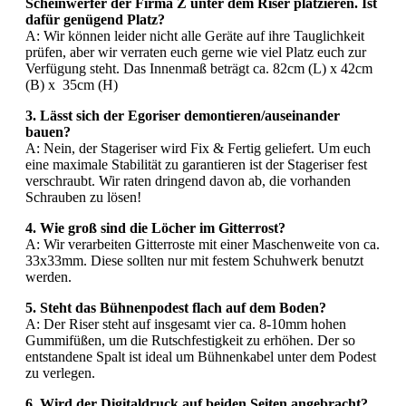
Scheinwerfer der Firma Z unter dem Riser platzieren. Ist
dafür genügend Platz?
A: Wir können leider nicht alle Geräte auf ihre Tauglichkeit
prüfen, aber wir verraten euch gerne wie viel Platz euch zur
Verfügung steht. Das Innenmaß beträgt ca. 82cm (L) x 42cm
(B) x 35cm (H)
3. Lässt sich der Egoriser demontieren/auseinander
bauen?
A: Nein, der Stageriser wird Fix & Fertig geliefert. Um euch
eine maximale Stabilität zu garantieren ist der Stageriser fest
verschraubt. Wir raten dringend davon ab, die vorhanden
Schrauben zu lösen!
4. Wie groß sind die Löcher im Gitterrost?
A: Wir verarbeiten Gitterroste mit einer Maschenweite von ca.
33x33mm. Diese sollten nur mit festem Schuhwerk benutzt
werden.
5. Steht das Bühnenpodest flach auf dem Boden?
A: Der Riser steht auf insgesamt vier ca. 8-10mm hohen
Gummifüßen, um die Rutschfestigkeit zu erhöhen. Der so
entstandene Spalt ist ideal um Bühnenkabel unter dem Podest
zu verlegen.
6. Wird der Digitaldruck auf beiden Seiten angebracht?