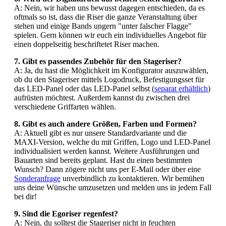
A: Nein, wir haben uns bewusst dagegen entschieden, da es
oftmals so ist, dass die Riser die ganze Veranstaltung über
stehen und einige Bands ungern "unter falscher Flagge"
spielen. Gern können wir euch ein individuelles Angebot für
einen doppelseitig beschriftetet Riser machen.
7. Gibt es passendes Zubehör für den Stageriser?
A: Ja, du hast die Möglichkeit im Konfigurator auszuwählen,
ob du den Stageriser mittels Logodruck, Befestigungsset für
das LED-Panel oder das LED-Panel selbst (
separat erhältlich
)
aufrüsten möchtest. Außerdem kannst du zwischen drei
verschiedene Griffarten wählen.
8. Gibt es auch andere Größen, Farben und Formen?
A: Aktuell gibt es nur unsere Standardvariante und die
MAXI-Version, welche du mit Griffen, Logo und LED-Panel
individualisiert werden kannst. Weitere Ausführungen und
Bauarten sind bereits geplant. Hast du einen bestimmten
Wunsch? Dann zögere nicht uns per E-Mail oder über eine
Sonderanfrage
unverbindlich zu kontaktieren. Wir bemühen
uns deine Wünsche umzusetzen und melden uns in jedem Fall
bei dir!
9. Sind die Egoriser regenfest?
A: Nein, du solltest die Stageriser nicht in feuchten