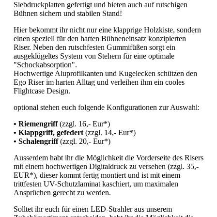
Siebdruckplatten gefertigt und bieten auch auf rutschigen
Bühnen sichern und stabilen Stand!
Hier bekommt ihr nicht nur eine klapprige Holzkiste, sondern
einen speziell für den harten Bühneneinsatz konzipierten
Riser. Neben den rutschfesten Gummifüßen sorgt ein
ausgeklügeltes System von Stehern für eine optimale
"Schockabsorption".
Hochwertige Aluprofilkanten und Kugelecken schützen den
Ego Riser im harten Alltag und verleihen ihm ein cooles
Flightcase Design.
optional stehen euch folgende Konfigurationen zur Auswahl:
• Riemengriff
(zzgl. 16,- Eur*)
• Klappgriff, gefedert
(zzgl. 14,- Eur*)
• Schalengriff
(zzgl. 20,- Eur*)
Ausserdem habt ihr die Möglichkeit die Vorderseite des Risers
mit einem hochwertigen Digitaldruck zu versehen (zzgl. 35,-
EUR*), dieser kommt fertig montiert und ist mit einem
trittfesten UV-Schutzlaminat kaschiert, um maximalen
Ansprüchen gerecht zu werden.
Solltet ihr euch für einen LED-Strahler aus unserem