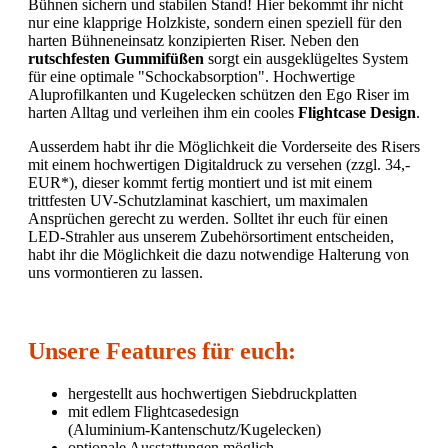
Bühnen sichern und stabilen Stand! Hier bekommt ihr nicht
nur eine klapprige Holzkiste, sondern einen speziell für den
harten Bühneneinsatz konzipierten Riser. Neben den
rutschfesten Gummifüßen
sorgt ein ausgeklügeltes System
für eine optimale "Schockabsorption". Hochwertige
Aluprofilkanten und Kugelecken schützen den Ego Riser im
harten Alltag und verleihen ihm ein cooles
Flightcase Design
.
Ausserdem habt ihr die Möglichkeit die Vorderseite des Risers
mit einem hochwertigen Digitaldruck zu versehen (zzgl. 34,-
EUR*), dieser kommt fertig montiert und ist mit einem
trittfesten UV-Schutzlaminat kaschiert, um maximalen
Ansprüchen gerecht zu werden. Solltet ihr euch für einen
LED-Strahler aus unserem Zubehörsortiment entscheiden,
habt ihr die Möglichkeit die dazu notwendige Halterung von
uns vormontieren zu lassen.
Unsere Features für euch:
hergestellt aus hochwertigen Siebdruckplatten
mit edlem Flightcasedesign
(Aluminium-Kantenschutz/Kugelecken)
optionale Ausstattungen möglich