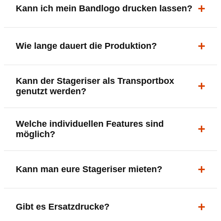
Kann ich mein Bandlogo drucken lassen?
ergonomisch, sicher und gut sichtbar.
Ja. Digitaldrucke und Logo-Fräsungen sind möglich –
Wie lange dauert die Produktion?
deine Bühne, deine Marke.
In der Regel 7–10 Tage nach Druckfreigabe. Versand
Kann der Stageriser als Transportbox
innerhalb Deutschlands kostenfrei.
genutzt werden?
Ja. Einfach umdrehen und Stauraum für Kabel, Tools
Welche individuellen Features sind
oder Zubehör nutzen.
möglich?
LED-Panel + Halterung
Kann man eure Stageriser mieten?
XLR-Brücke / Schnittstelle
Flaschenhalter & Flaschenöffner
Setlist-Clip
Aktuell nur Kauf. Die Riser sind jedoch für
Gibt es Ersatzdrucke?
Verschiedene Griffarten
jahrelangen Einsatz konzipiert.
DMX-steuerbare Beleuchtung