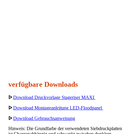
verfügbare Downloads
ᐅ
Download Druckvorlage Stageriser MAXI
ᐅ
Download Montageanleitung LED-Floodpanel
ᐅ
Download Gebrauchsanweisung
Hinweis: Die Grundfarbe der verwendeten Siebdruckplatten
ist Chargenabhängig und schwankt zwischen dunklem