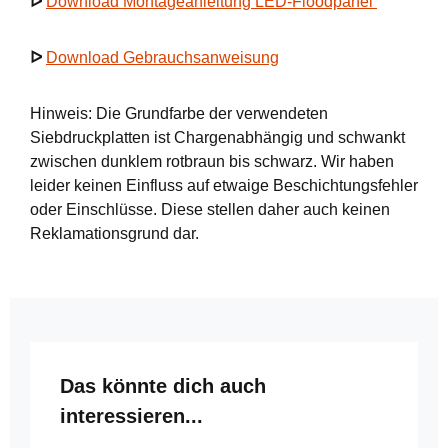
ᐅ
Download Montageanleitung LED-Floodpanel
ᐅ
Download Gebrauchsanweisung
Hinweis: Die Grundfarbe der verwendeten
Siebdruckplatten ist Chargenabhängig und schwankt
zwischen dunklem rotbraun bis schwarz. Wir haben
leider keinen Einfluss auf etwaige Beschichtungsfehler
oder Einschlüsse. Diese stellen daher auch keinen
Reklamationsgrund dar.
Produktgalerie überspringen
Das könnte dich auch
interessieren...