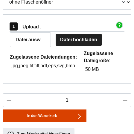
Upload :
Datei auswählen
Datei hochladen
Zugelassene
Zugelassene Dateiendungen:
Dateigröße:
jpg,jpeg,tif,tiff,pdf,eps,svg,bmp
50 MB
Produkt Anzahl: Gib den gewünschten Wert ei
In den Warenkorb
Zum Merkzettel hinzufügen