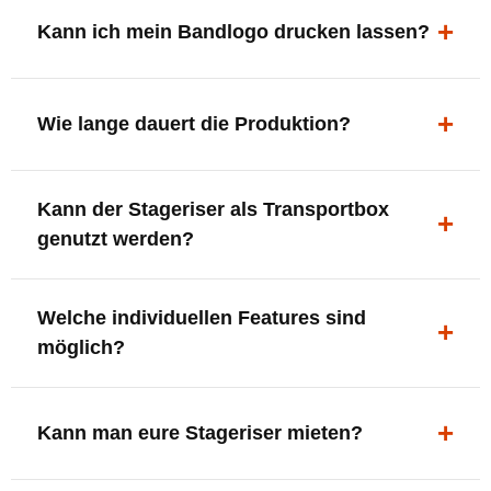
ergonomisch, sicher und gut sichtbar.
Kann ich mein Bandlogo drucken lassen?
Ja. Digitaldrucke und Logo-Fräsungen sind möglich –
deine Bühne, deine Marke.
Wie lange dauert die Produktion?
In der Regel 7–10 Tage nach Druckfreigabe. Versand
Kann der Stageriser als Transportbox
innerhalb Deutschlands kostenfrei.
genutzt werden?
Ja. Einfach umdrehen und Stauraum für Kabel, Tools
Welche individuellen Features sind
oder Zubehör nutzen.
möglich?
LED-Panel + Halterung
XLR-Brücke / Schnittstelle
Kann man eure Stageriser mieten?
Flaschenhalter & Flaschenöffner
Setlist-Clip