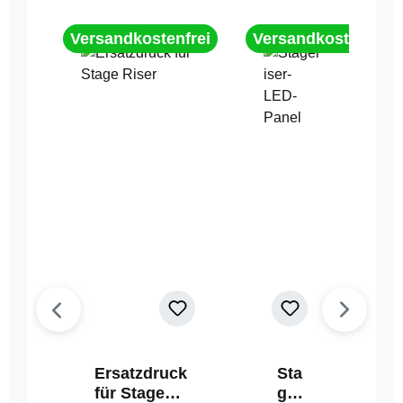
Versandkostenfrei
Versandkostenfrei
Ersatzdruck
Sta
für Stage
geri