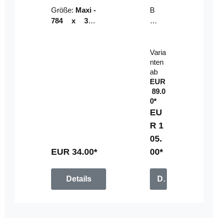
Riser
ser-
Größe:
Maxi -
B
LE
784 x 314
un
D-
mm (zzgl.
dl
Pan
Beschnittzu
e:
el
Varia
gabe)
mi
nten
t
ab
Fe
EUR
rn
89.0
be
0*
di
EU
en
R 1
u
05.
n
g
EUR 34.00*
00*
Details
Details