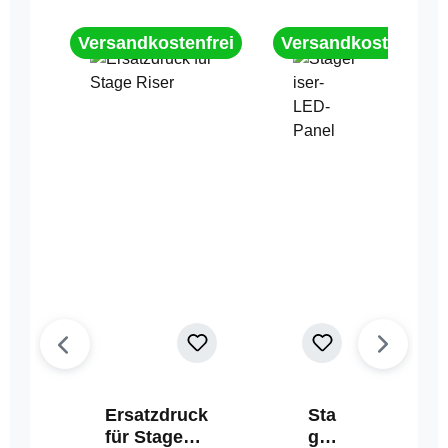
Versandkostenfrei
Versandkostenfrei
Ersatzdruck
Sta
für Stage
geri