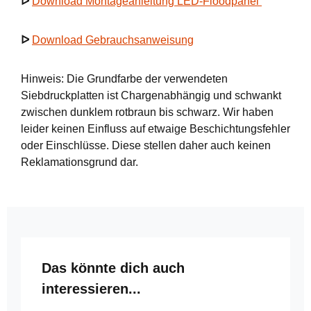
ᐅ
Download Montageanleitung LED-Floodpanel
ᐅ
Download Gebrauchsanweisung
Hinweis: Die Grundfarbe der verwendeten
Siebdruckplatten ist Chargenabhängig und schwankt
zwischen dunklem rotbraun bis schwarz. Wir haben
leider keinen Einfluss auf etwaige Beschichtungsfehler
oder Einschlüsse. Diese stellen daher auch keinen
Reklamationsgrund dar.
Produktgalerie überspringen
Das könnte dich auch
interessieren...