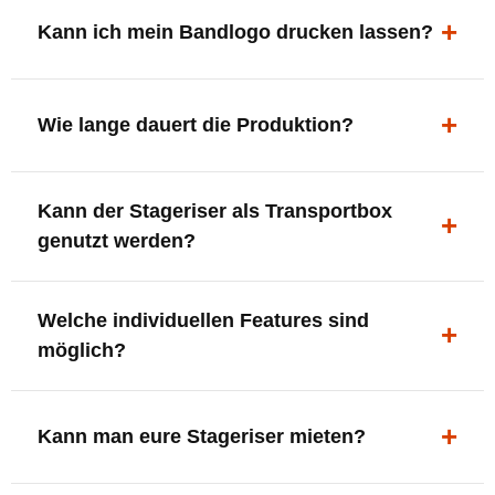
ergonomisch, sicher und gut sichtbar.
Kann ich mein Bandlogo drucken lassen?
Ja. Digitaldrucke und Logo-Fräsungen sind möglich –
deine Bühne, deine Marke.
Wie lange dauert die Produktion?
In der Regel 7–10 Tage nach Druckfreigabe. Versand
Kann der Stageriser als Transportbox
innerhalb Deutschlands kostenfrei.
genutzt werden?
Ja. Einfach umdrehen und Stauraum für Kabel, Tools
Welche individuellen Features sind
oder Zubehör nutzen.
möglich?
LED-Panel + Halterung
XLR-Brücke / Schnittstelle
Kann man eure Stageriser mieten?
Flaschenhalter & Flaschenöffner
Setlist-Clip