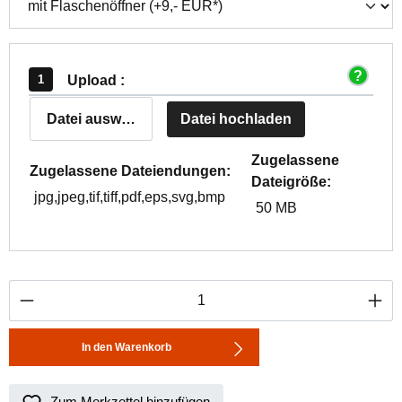
Upload :
Datei auswählen
Datei hochladen
Zugelassene
Zugelassene Dateiendungen:
Dateigröße:
jpg,jpeg,tif,tiff,pdf,eps,svg,bmp
50 MB
Produkt Anzahl: Gib den gewünschten Wert ei
In den Warenkorb
Zum Merkzettel hinzufügen