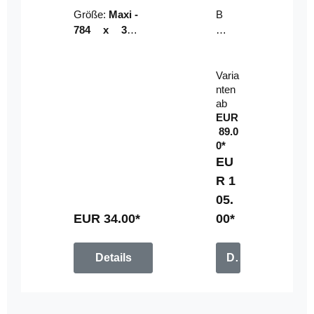
Riser
ser-
Größe:
Maxi -
B
LE
784 x 314
un
D-
mm (zzgl.
dl
Pan
Beschnittzu
e:
el
Varia
gabe)
mi
nten
t
ab
Fe
EUR
rn
89.0
be
0*
di
EU
en
R 1
u
05.
n
g
EUR 34.00*
00*
Details
Details