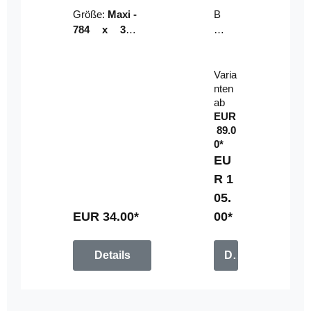
Riser
ser-
Größe:
Maxi -
B
LE
784 x 314
un
D-
mm (zzgl.
dl
Pan
Beschnittzu
e:
el
Varia
gabe)
mi
nten
t
ab
Fe
EUR
rn
89.0
be
0*
di
EU
en
R 1
u
05.
n
g
EUR 34.00*
00*
Details
Details