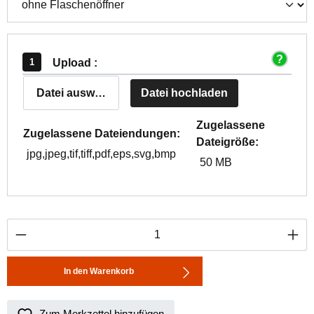
Upload :
Datei auswählen
Datei hochladen
Zugelassene
Zugelassene Dateiendungen:
Dateigröße:
jpg,jpeg,tif,tiff,pdf,eps,svg,bmp
50 MB
Produkt Anzahl: Gib den gewünschten Wert ei
In den Warenkorb
Zum Merkzettel hinzufügen