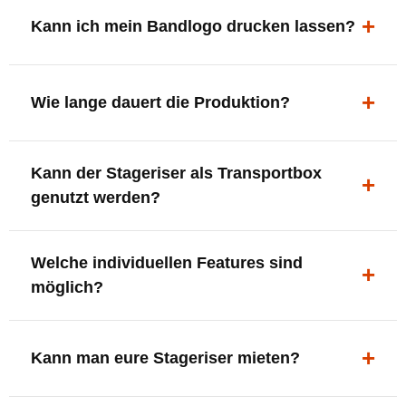
ergonomisch, sicher und gut sichtbar.
Kann ich mein Bandlogo drucken lassen?
Ja. Digitaldrucke und Logo-Fräsungen sind möglich –
deine Bühne, deine Marke.
Wie lange dauert die Produktion?
In der Regel 7–10 Tage nach Druckfreigabe. Versand
Kann der Stageriser als Transportbox
innerhalb Deutschlands kostenfrei.
genutzt werden?
Ja. Einfach umdrehen und Stauraum für Kabel, Tools
Welche individuellen Features sind
oder Zubehör nutzen.
möglich?
LED-Panel + Halterung
XLR-Brücke / Schnittstelle
Kann man eure Stageriser mieten?
Flaschenhalter & Flaschenöffner
Setlist-Clip