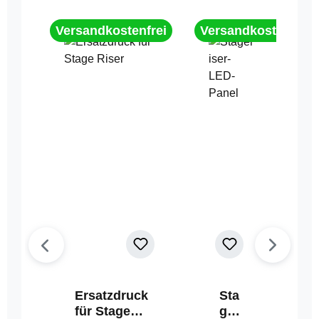
Versandkostenfrei
Versandkostenfrei
Ersatzdruck
Sta
für Stage
geri