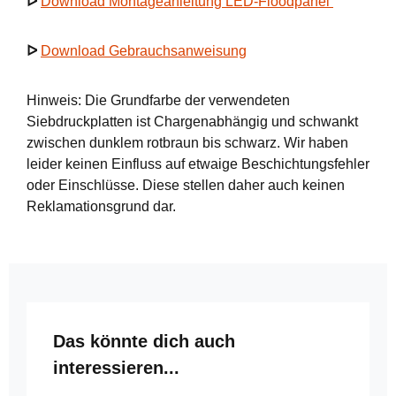
ᐅ
Download Montageanleitung LED-Floodpanel
ᐅ
Download Gebrauchsanweisung
Hinweis: Die Grundfarbe der verwendeten
Siebdruckplatten ist Chargenabhängig und schwankt
zwischen dunklem rotbraun bis schwarz. Wir haben
leider keinen Einfluss auf etwaige Beschichtungsfehler
oder Einschlüsse. Diese stellen daher auch keinen
Reklamationsgrund dar.
Produktgalerie überspringen
Das könnte dich auch
interessieren...