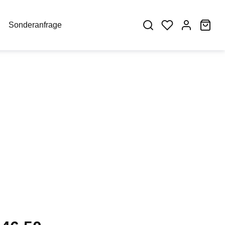
War
Sonderanfrage
eis: