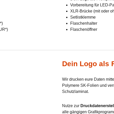
Vorbereitung für LED-Pan
XLR-Brücke (mit oder o
Setlistklemme
R*)
Flaschenhalter
EUR*)
Flaschenöffner
Dein Logo als F
Wir drucken eure Daten mit
Polymere SK-Folien und verse
Schutzlaminat.
Nutze zur
Druckdatenerstel
alle gängigen Grafikprogram