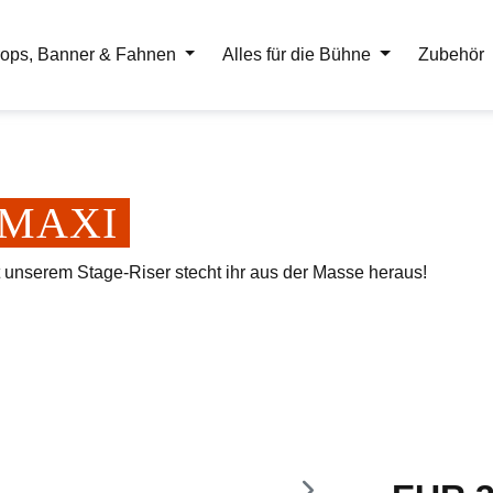
ops, Banner & Fahnen
Alles für die Bühne
Zubehör
er MAXI
t unserem Stage-Riser stecht ihr aus der Masse heraus!
Regulärer Pr