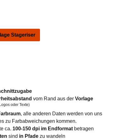
ge Stageriser
schnittzugabe
rheitsabstand
vom Rand aus der
Vorlage
Logos oder Texte)
arbraum
, alle anderen Daten werden von uns
n es zu Farbabweichungen kommen.
te ca.
100-150 dpi im Endformat
betragen
ten
sind
in Pfade
zu wandeln