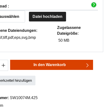
oad :
 auswählen
Datei hochladen
Zugelassene
ene Dateiendungen:
Dateigröße:
tif,tiff,pdf,eps,svg,bmp
50 MB
Anzahl: Gib den gewünschten Wert ein oder
In den Warenkorb
rkzettel hinzufügen
mmer:
SW10074M.425
mm