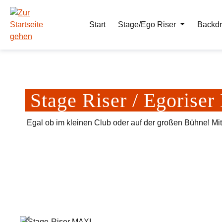
m Hauptinhalt springen
Zur Suche springen
Zur Hauptnavigation springen
Start
Stage/Ego Riser
Backdr
Stage Riser / Egoris
Egal ob im kleinen Club oder auf der großen Bühne! Mi
Bildergalerie überspringen