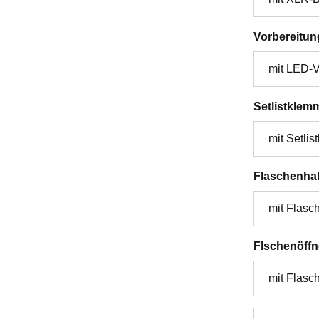
Vorbereitun
Setlistklem
Flaschenhal
Flschenöffn