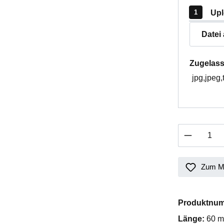
Upl
Datei
Zugelass
jpg,jpeg,
Produkt 
Zum Me
Produktnu
Länge:
60 