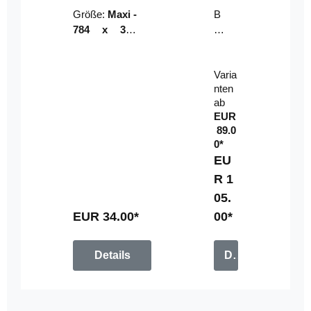
Riser
ser-
Größe:
Maxi -
B
LE
784 x 314
un
D-
mm (zzgl.
dl
Pan
Beschnittzu
e:
el
Varia
gabe)
mi
nten
t
ab
Fe
EUR
rn
89.0
be
0*
di
EU
en
R 1
u
05.
n
g
EUR 34.00*
00*
Details
Details