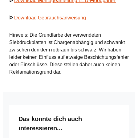
ᐅ
Download Montageanleitung LED-Floodpanel
ᐅ
Download Gebrauchsanweisung
Hinweis: Die Grundfarbe der verwendeten
Siebdruckplatten ist Chargenabhängig und schwankt
zwischen dunklem rotbraun bis schwarz. Wir haben
leider keinen Einfluss auf etwaige Beschichtungsfehler
oder Einschlüsse. Diese stellen daher auch keinen
Reklamationsgrund dar.
Produktgalerie überspringen
Das könnte dich auch
interessieren...