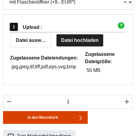
Upload :
Datei auswählen
Datei hochladen
Zugelassene
Zugelassene Dateiendungen:
Dateigröße:
jpg,jpeg,tif,tiff,pdf,eps,svg,bmp
50 MB
Produkt Anzahl: Gib den gewünschten Wert ei
In den Warenkorb
Zum Merkzettel hinzufügen