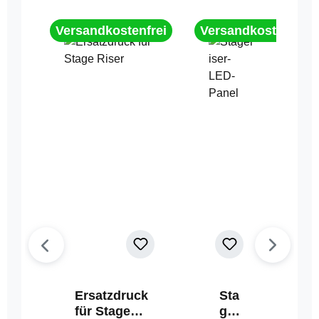
Versandkostenfrei
Versandkostenfrei
Ersatzdruck
Sta
für Stage
geri