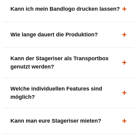
ergonomisch, sicher und gut sichtbar.
Kann ich mein Bandlogo drucken lassen?
Ja. Digitaldrucke und Logo-Fräsungen sind möglich –
deine Bühne, deine Marke.
Wie lange dauert die Produktion?
In der Regel 7–10 Tage nach Druckfreigabe. Versand
Kann der Stageriser als Transportbox
innerhalb Deutschlands kostenfrei.
genutzt werden?
Ja. Einfach umdrehen und Stauraum für Kabel, Tools
Welche individuellen Features sind
oder Zubehör nutzen.
möglich?
LED-Panel + Halterung
XLR-Brücke / Schnittstelle
Kann man eure Stageriser mieten?
Flaschenhalter & Flaschenöffner
Setlist-Clip