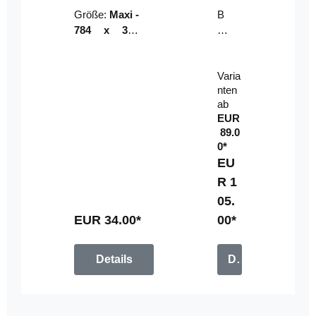
Riser
ser-
Größe:
Maxi -
B
LE
784 x 314
un
D-
mm (zzgl.
dl
Pan
Beschnittzu
e:
el
Varia
gabe)
mi
nten
t
ab
Fe
EUR
rn
89.0
be
0*
di
EU
en
R 1
u
05.
n
g
EUR 34.00*
00*
Details
Details