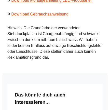
ᐅ
Download Montageanleitung LED-Floodpanel
ᐅ
Download Gebrauchsanweisung
Hinweis: Die Grundfarbe der verwendeten
Siebdruckplatten ist Chargenabhängig und schwankt
zwischen dunklem rotbraun bis schwarz. Wir haben
leider keinen Einfluss auf etwaige Beschichtungsfehler
oder Einschlüsse. Diese stellen daher auch keinen
Reklamationsgrund dar.
Produktgalerie überspringen
Das könnte dich auch
interessieren...