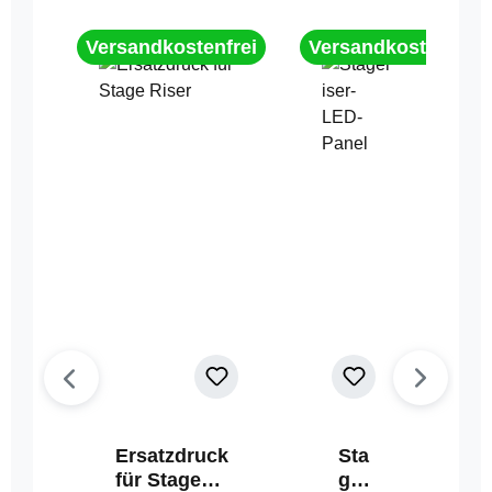
Versandkostenfrei
Versandkostenfrei
Ersatzdruck
Sta
für Stage
geri