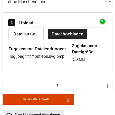
Upload :
Datei auswählen
Datei hochladen
Zugelassene
Zugelassene Dateiendungen:
Dateigröße:
jpg,jpeg,tif,tiff,pdf,eps,svg,bmp
50 MB
Produkt Anzahl: Gib den gewünschten Wert ei
In den Warenkorb
Zum Merkzettel hinzufügen