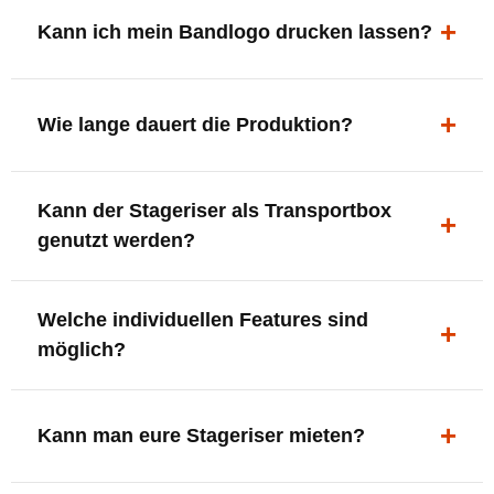
ergonomisch, sicher und gut sichtbar.
Kann ich mein Bandlogo drucken lassen?
Ja. Digitaldrucke und Logo-Fräsungen sind möglich –
deine Bühne, deine Marke.
Wie lange dauert die Produktion?
In der Regel 7–10 Tage nach Druckfreigabe. Versand
Kann der Stageriser als Transportbox
innerhalb Deutschlands kostenfrei.
genutzt werden?
Ja. Einfach umdrehen und Stauraum für Kabel, Tools
Welche individuellen Features sind
oder Zubehör nutzen.
möglich?
LED-Panel + Halterung
XLR-Brücke / Schnittstelle
Kann man eure Stageriser mieten?
Flaschenhalter & Flaschenöffner
Setlist-Clip