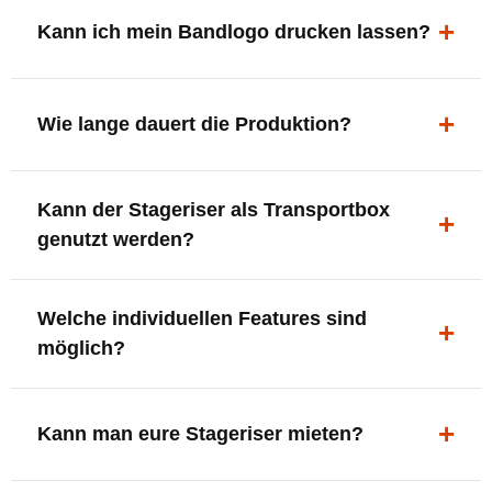
ergonomisch, sicher und gut sichtbar.
Kann ich mein Bandlogo drucken lassen?
Ja. Digitaldrucke und Logo-Fräsungen sind möglich –
deine Bühne, deine Marke.
Wie lange dauert die Produktion?
In der Regel 7–10 Tage nach Druckfreigabe. Versand
Kann der Stageriser als Transportbox
innerhalb Deutschlands kostenfrei.
genutzt werden?
Ja. Einfach umdrehen und Stauraum für Kabel, Tools
Welche individuellen Features sind
oder Zubehör nutzen.
möglich?
LED-Panel + Halterung
XLR-Brücke / Schnittstelle
Kann man eure Stageriser mieten?
Flaschenhalter & Flaschenöffner
Setlist-Clip