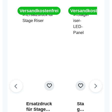
Versandkostenfrei
Versandkostenfrei
Ersatzdruck
Sta
für Stage
geri