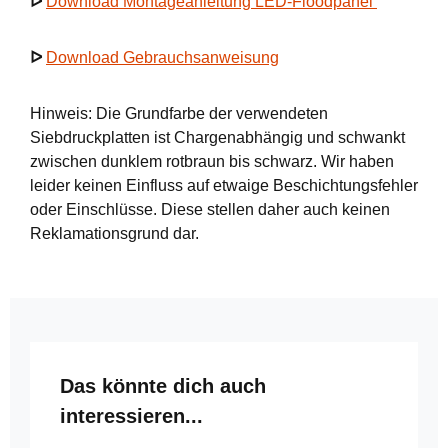
ᐅ
Download Montageanleitung LED-Floodpanel
ᐅ
Download Gebrauchsanweisung
Hinweis: Die Grundfarbe der verwendeten
Siebdruckplatten ist Chargenabhängig und schwankt
zwischen dunklem rotbraun bis schwarz. Wir haben
leider keinen Einfluss auf etwaige Beschichtungsfehler
oder Einschlüsse. Diese stellen daher auch keinen
Reklamationsgrund dar.
Produktgalerie überspringen
Das könnte dich auch
interessieren...