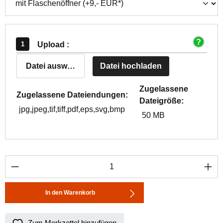
Upload :
Datei auswählen
Datei hochladen
Zugelassene
Zugelassene Dateiendungen:
Dateigröße:
jpg,jpeg,tif,tiff,pdf,eps,svg,bmp
50 MB
Produkt Anzahl: Gib den gewünschten Wert ei
In den Warenkorb
Zum Merkzettel hinzufügen