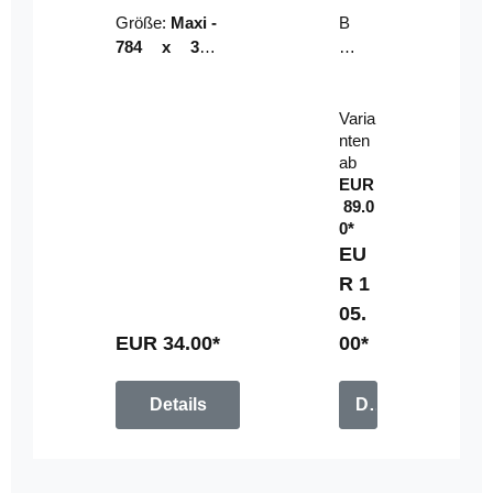
Riser
ser-
Größe:
Maxi -
B
LE
784 x 314
un
D-
mm (zzgl.
dl
Pan
Beschnittzu
e:
el
Varia
gabe)
mi
nten
t
ab
Fe
EUR
rn
89.0
be
0*
di
EU
en
R 1
u
05.
n
g
EUR 34.00*
00*
Details
Details