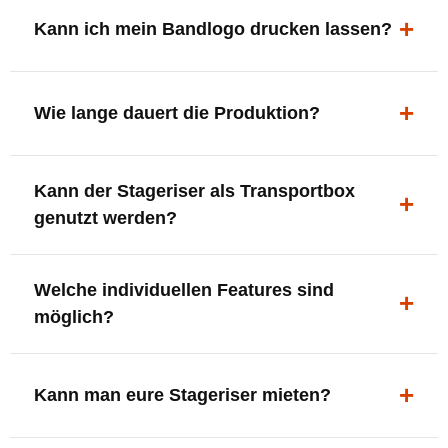
ergonomisch, sicher und gut sichtbar.
Kann ich mein Bandlogo drucken lassen?
Ja. Digitaldrucke und Logo-Fräsungen sind möglich –
deine Bühne, deine Marke.
Wie lange dauert die Produktion?
In der Regel 7–10 Tage nach Druckfreigabe. Versand
Kann der Stageriser als Transportbox
innerhalb Deutschlands kostenfrei.
genutzt werden?
Ja. Einfach umdrehen und Stauraum für Kabel, Tools
Welche individuellen Features sind
oder Zubehör nutzen.
möglich?
LED-Panel + Halterung
XLR-Brücke / Schnittstelle
Kann man eure Stageriser mieten?
Flaschenhalter & Flaschenöffner
Setlist-Clip