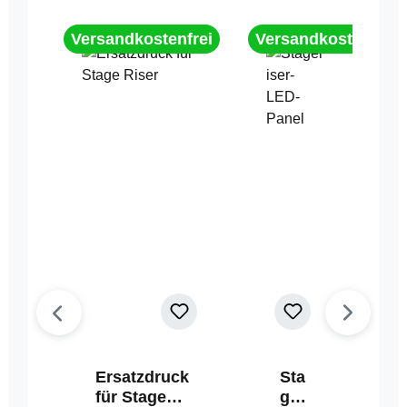
Versandkostenfrei
Versandkostenfrei
Ersatzdruck
Sta
für Stage
geri