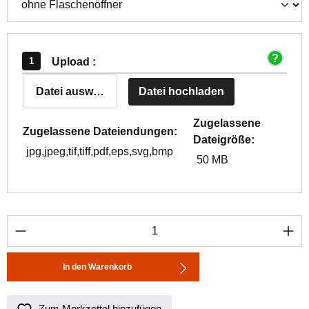
Upload :
Datei auswählen
Datei hochladen
Zugelassene
Zugelassene Dateiendungen:
Dateigröße:
jpg,jpeg,tif,tiff,pdf,eps,svg,bmp
50 MB
Produkt Anzahl: Gib den gewünschten Wert ei
In den Warenkorb
Zum Merkzettel hinzufügen