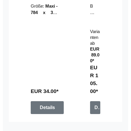
Riser
ser-
Größe:
Maxi -
B
LE
784 x 314
un
D-
mm (zzgl.
dl
Pan
Beschnittzu
e:
el
Varia
gabe)
mi
nten
t
ab
Fe
EUR
rn
89.0
be
0*
di
EU
en
R 1
u
05.
n
g
EUR 34.00*
00*
Details
Details