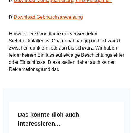
ᐅ
Download Montageanleitung LED-Floodpanel
ᐅ
Download Gebrauchsanweisung
Hinweis: Die Grundfarbe der verwendeten
Siebdruckplatten ist Chargenabhängig und schwankt
zwischen dunklem rotbraun bis schwarz. Wir haben
leider keinen Einfluss auf etwaige Beschichtungsfehler
oder Einschlüsse. Diese stellen daher auch keinen
Reklamationsgrund dar.
Produktgalerie überspringen
Das könnte dich auch
interessieren...