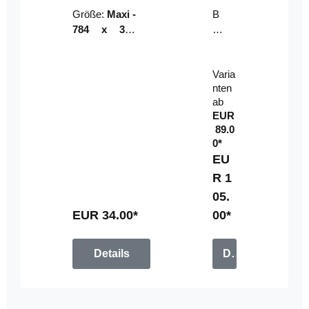
Riser
ser-
Größe:
Maxi -
B
LE
784 x 314
un
D-
mm (zzgl.
dl
Pan
Beschnittzu
e:
el
Varia
gabe)
mi
nten
t
ab
Fe
EUR
rn
89.0
be
0*
di
EU
en
R 1
u
05.
n
g
EUR 34.00*
00*
Details
Details