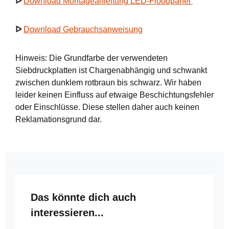
ᐅ
Download Montageanleitung LED-Floodpanel
ᐅ
Download Gebrauchsanweisung
Hinweis: Die Grundfarbe der verwendeten
Siebdruckplatten ist Chargenabhängig und schwankt
zwischen dunklem rotbraun bis schwarz. Wir haben
leider keinen Einfluss auf etwaige Beschichtungsfehler
oder Einschlüsse. Diese stellen daher auch keinen
Reklamationsgrund dar.
Produktgalerie überspringen
Das könnte dich auch
interessieren...