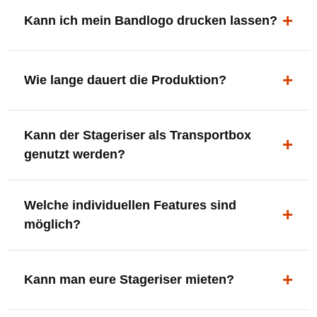
ergonomisch, sicher und gut sichtbar.
Kann ich mein Bandlogo drucken lassen?
Ja. Digitaldrucke und Logo-Fräsungen sind möglich –
deine Bühne, deine Marke.
Wie lange dauert die Produktion?
In der Regel 7–10 Tage nach Druckfreigabe. Versand
Kann der Stageriser als Transportbox
innerhalb Deutschlands kostenfrei.
genutzt werden?
Ja. Einfach umdrehen und Stauraum für Kabel, Tools
Welche individuellen Features sind
oder Zubehör nutzen.
möglich?
LED-Panel + Halterung
XLR-Brücke / Schnittstelle
Kann man eure Stageriser mieten?
Flaschenhalter & Flaschenöffner
Setlist-Clip