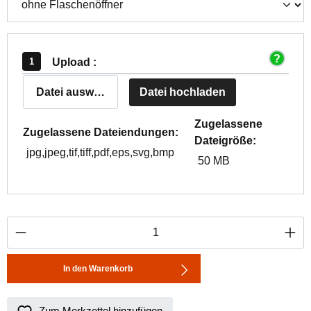
Upload :
Datei auswählen
Datei hochladen
Zugelassene
Zugelassene Dateiendungen:
Dateigröße:
jpg,jpeg,tif,tiff,pdf,eps,svg,bmp
50 MB
Produkt Anzahl: Gib den gewünschten Wert ei
In den Warenkorb
Zum Merkzettel hinzufügen