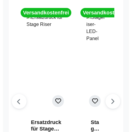
Versandkostenfrei
Versandkostenfrei
Ersatzdruck
Sta
für Stage
geri