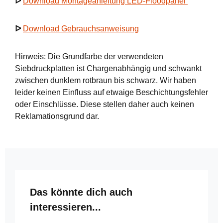
ᐅ
Download Montageanleitung LED-Floodpanel
ᐅ
Download Gebrauchsanweisung
Hinweis: Die Grundfarbe der verwendeten
Siebdruckplatten ist Chargenabhängig und schwankt
zwischen dunklem rotbraun bis schwarz. Wir haben
leider keinen Einfluss auf etwaige Beschichtungsfehler
oder Einschlüsse. Diese stellen daher auch keinen
Reklamationsgrund dar.
Produktgalerie überspringen
Das könnte dich auch
interessieren...