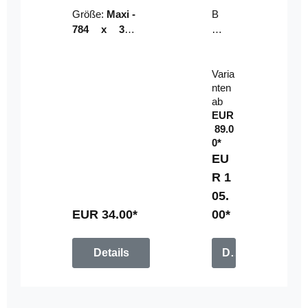
Riser
ser-
Größe:
Maxi -
B
LE
784 x 314
un
D-
mm (zzgl.
dl
Pan
Beschnittzu
e:
el
Varia
gabe)
mi
nten
t
ab
Fe
EUR
rn
89.0
be
0*
di
EU
en
R 1
u
05.
n
g
EUR 34.00*
00*
Details
Details