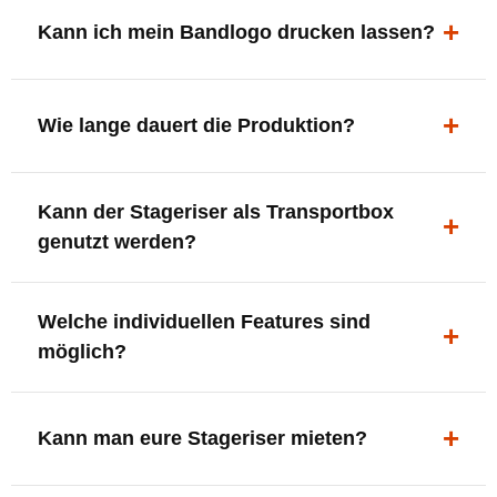
ergonomisch, sicher und gut sichtbar.
Kann ich mein Bandlogo drucken lassen?
Ja. Digitaldrucke und Logo-Fräsungen sind möglich –
deine Bühne, deine Marke.
Wie lange dauert die Produktion?
In der Regel 7–10 Tage nach Druckfreigabe. Versand
Kann der Stageriser als Transportbox
innerhalb Deutschlands kostenfrei.
genutzt werden?
Ja. Einfach umdrehen und Stauraum für Kabel, Tools
Welche individuellen Features sind
oder Zubehör nutzen.
möglich?
LED-Panel + Halterung
XLR-Brücke / Schnittstelle
Kann man eure Stageriser mieten?
Flaschenhalter & Flaschenöffner
Setlist-Clip