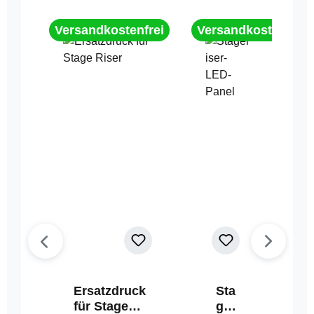
Versandkostenfrei
Versandkostenfrei
Ersatzdruck
Sta
für Stage
geri