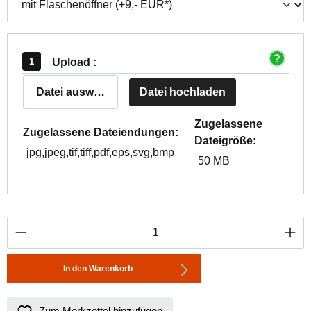
Upload :
Datei auswählen
Datei hochladen
Zugelassene
Zugelassene Dateiendungen:
Dateigröße:
jpg,jpeg,tif,tiff,pdf,eps,svg,bmp
50 MB
Produkt Anzahl: Gib den gewünschten Wert ei
In den Warenkorb
Zum Merkzettel hinzufügen