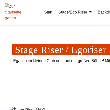
m Hauptinhalt springen
Zur Suche springen
Zur Hauptnavigation springen
Start
Stage/Ego Riser
Backdr
Stage Riser / Egoris
Egal ob im kleinen Club oder auf der großen Bühne! Mi
Bildergalerie überspringen