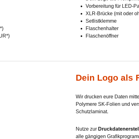
Vorbereitung für LED-Pan
XLR-Brücke (mit oder o
Setlistklemme
R*)
Flaschenhalter
EUR*)
Flaschenöffner
Dein Logo als F
Wir drucken eure Daten mit
Polymere SK-Folien und verse
Schutzlaminat.
Nutze zur
Druckdatenerstel
alle gängigen Grafikprogram