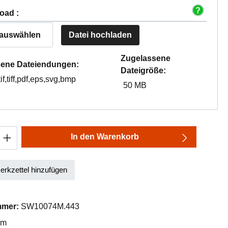
oad :
 auswählen
Datei hochladen
Zugelassene
ene Dateiendungen:
Dateigröße:
tif,tiff,pdf,eps,svg,bmp
50 MB
Anzahl: Gib den gewünschten Wert ein oder
In den Warenkorb
rkzettel hinzufügen
mmer:
SW10074M.443
mm