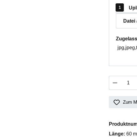
Upl
Datei
Zugelass
jpg,jpeg,
Produkt 
Zum Me
Produktnu
Länge:
60 