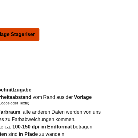
ge Stageriser
schnittzugabe
rheitsabstand
vom Rand aus der
Vorlage
Logos oder Texte)
arbraum
, alle anderen Daten werden von uns
n es zu Farbabweichungen kommen.
te ca.
100-150 dpi im Endformat
betragen
ten
sind
in Pfade
zu wandeln