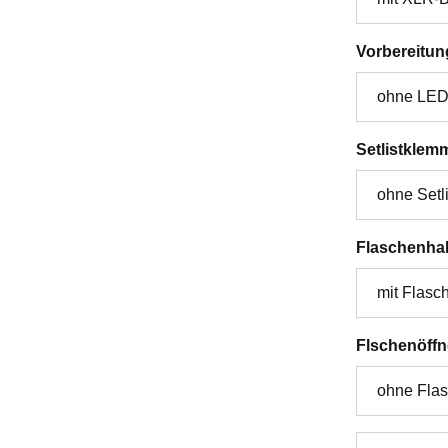
Vorbereitun
Setlistklem
Flaschenhal
Flschenöffn