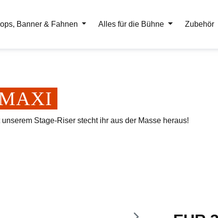
ops, Banner & Fahnen
Alles für die Bühne
Zubehör
er MAXI
t unserem Stage-Riser stecht ihr aus der Masse heraus!
Regulärer Pr