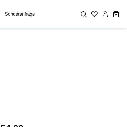
War
Sonderanfrage
eis: