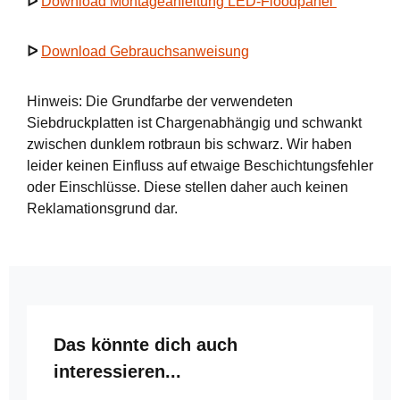
ᐅ
Download Montageanleitung LED-Floodpanel
ᐅ
Download Gebrauchsanweisung
Hinweis: Die Grundfarbe der verwendeten
Siebdruckplatten ist Chargenabhängig und schwankt
zwischen dunklem rotbraun bis schwarz. Wir haben
leider keinen Einfluss auf etwaige Beschichtungsfehler
oder Einschlüsse. Diese stellen daher auch keinen
Reklamationsgrund dar.
Produktgalerie überspringen
Das könnte dich auch
interessieren...