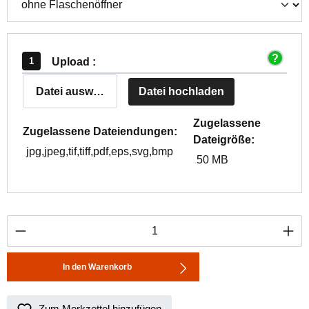
Upload :
Datei auswählen
Datei hochladen
Zugelassene
Zugelassene Dateiendungen:
Dateigröße:
jpg,jpeg,tif,tiff,pdf,eps,svg,bmp
50 MB
Produkt Anzahl: Gib den gewünschten Wert ei
In den Warenkorb
Zum Merkzettel hinzufügen