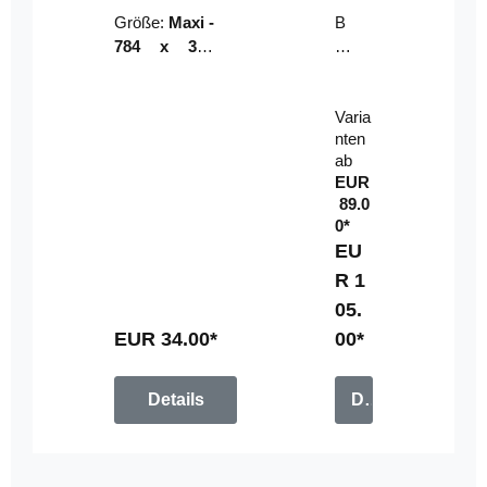
Riser
ser-
Größe:
Maxi -
B
LE
784 x 314
un
D-
mm (zzgl.
dl
Pan
Beschnittzu
e:
el
Varia
gabe)
mi
nten
t
ab
Fe
EUR
rn
89.0
be
0*
di
EU
en
R 1
u
05.
n
g
EUR 34.00*
00*
Details
Details