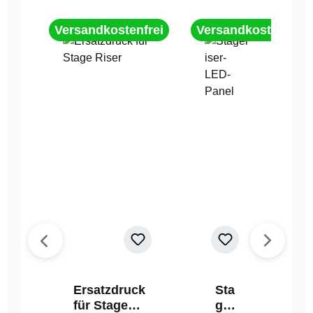
Versandkostenfrei
Versandkostenfrei
Ersatzdruck
Sta
für Stage
geri