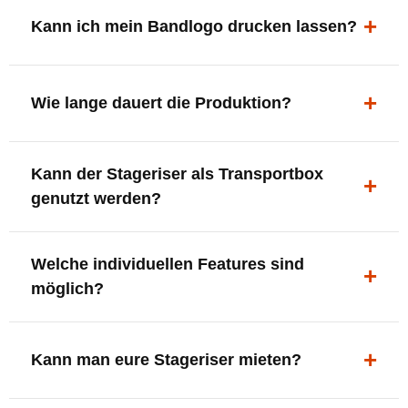
ergonomisch, sicher und gut sichtbar.
Kann ich mein Bandlogo drucken lassen?
Ja. Digitaldrucke und Logo-Fräsungen sind möglich –
deine Bühne, deine Marke.
Wie lange dauert die Produktion?
In der Regel 7–10 Tage nach Druckfreigabe. Versand
Kann der Stageriser als Transportbox
innerhalb Deutschlands kostenfrei.
genutzt werden?
Ja. Einfach umdrehen und Stauraum für Kabel, Tools
Welche individuellen Features sind
oder Zubehör nutzen.
möglich?
LED-Panel + Halterung
XLR-Brücke / Schnittstelle
Kann man eure Stageriser mieten?
Flaschenhalter & Flaschenöffner
Setlist-Clip