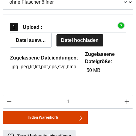
Upload :
Datei auswählen
Datei hochladen
Zugelassene
Zugelassene Dateiendungen:
Dateigröße:
jpg,jpeg,tif,tiff,pdf,eps,svg,bmp
50 MB
Produkt Anzahl: Gib den gewünschten Wert ei
In den Warenkorb
Zum Merkzettel hinzufügen