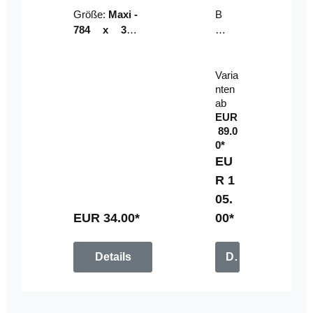
Riser
ser-
Größe:
Maxi -
B
LE
784 x 314
un
D-
mm (zzgl.
dl
Pan
Beschnittzu
e:
el
Varia
gabe)
mi
nten
t
ab
Fe
EUR
rn
89.0
be
0*
di
EU
en
R 1
u
05.
n
g
EUR 34.00*
00*
Details
Details