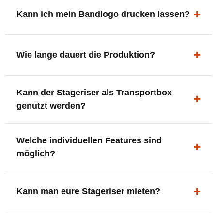
ergonomisch, sicher und gut sichtbar.
Kann ich mein Bandlogo drucken lassen?
Ja. Digitaldrucke und Logo-Fräsungen sind möglich –
deine Bühne, deine Marke.
Wie lange dauert die Produktion?
In der Regel 7–10 Tage nach Druckfreigabe. Versand
Kann der Stageriser als Transportbox
innerhalb Deutschlands kostenfrei.
genutzt werden?
Ja. Einfach umdrehen und Stauraum für Kabel, Tools
Welche individuellen Features sind
oder Zubehör nutzen.
möglich?
LED-Panel + Halterung
XLR-Brücke / Schnittstelle
Kann man eure Stageriser mieten?
Flaschenhalter & Flaschenöffner
Setlist-Clip