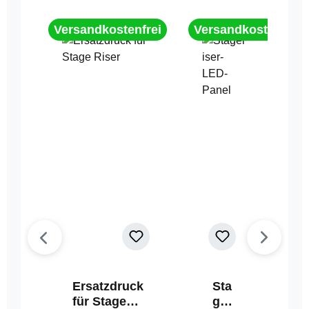
Versandkostenfrei
Versandkostenfrei
Ersatzdruck
Sta
für Stage
geri