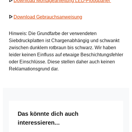
ᐅ
Download Montageanleitung LED-Floodpanel
ᐅ
Download Gebrauchsanweisung
Hinweis: Die Grundfarbe der verwendeten
Siebdruckplatten ist Chargenabhängig und schwankt
zwischen dunklem rotbraun bis schwarz. Wir haben
leider keinen Einfluss auf etwaige Beschichtungsfehler
oder Einschlüsse. Diese stellen daher auch keinen
Reklamationsgrund dar.
Produktgalerie überspringen
Das könnte dich auch
interessieren...