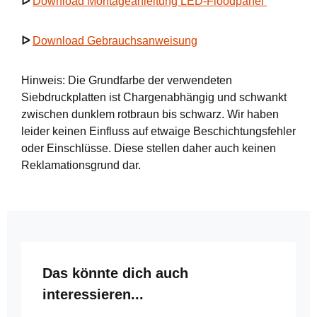
ᐅ
Download Montageanleitung LED-Floodpanel
ᐅ
Download Gebrauchsanweisung
Hinweis: Die Grundfarbe der verwendeten
Siebdruckplatten ist Chargenabhängig und schwankt
zwischen dunklem rotbraun bis schwarz. Wir haben
leider keinen Einfluss auf etwaige Beschichtungsfehler
oder Einschlüsse. Diese stellen daher auch keinen
Reklamationsgrund dar.
Produktgalerie überspringen
Das könnte dich auch
interessieren...