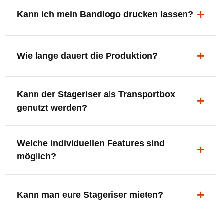
ergonomisch, sicher und gut sichtbar.
Kann ich mein Bandlogo drucken lassen?
Ja. Digitaldrucke und Logo-Fräsungen sind möglich –
deine Bühne, deine Marke.
Wie lange dauert die Produktion?
In der Regel 7–10 Tage nach Druckfreigabe. Versand
Kann der Stageriser als Transportbox
innerhalb Deutschlands kostenfrei.
genutzt werden?
Ja. Einfach umdrehen und Stauraum für Kabel, Tools
Welche individuellen Features sind
oder Zubehör nutzen.
möglich?
LED-Panel + Halterung
XLR-Brücke / Schnittstelle
Kann man eure Stageriser mieten?
Flaschenhalter & Flaschenöffner
Setlist-Clip