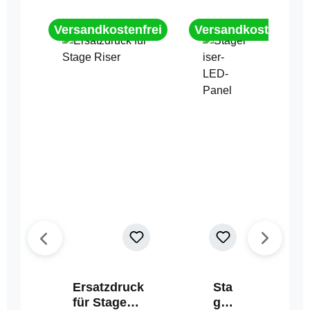
Versandkostenfrei
Versandkostenfrei
Ersatzdruck
Sta
für Stage
geri