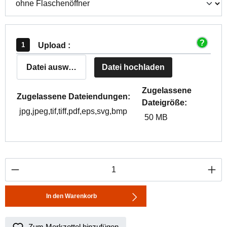
Upload :
Datei auswählen
Datei hochladen
Zugelassene
Zugelassene Dateiendungen:
Dateigröße:
jpg,jpeg,tif,tiff,pdf,eps,svg,bmp
50 MB
Produkt Anzahl: Gib den gewünschten Wert ei
In den Warenkorb
Zum Merkzettel hinzufügen