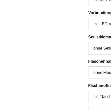
Vorbereitun
Setlistklem
Flaschenhal
Flschenöffn