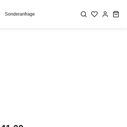
War
Sonderanfrage
eis: