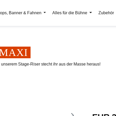
ops, Banner & Fahnen
Alles für die Bühne
Zubehör
er MAXI
t unserem Stage-Riser stecht ihr aus der Masse heraus!
Regulärer Pr