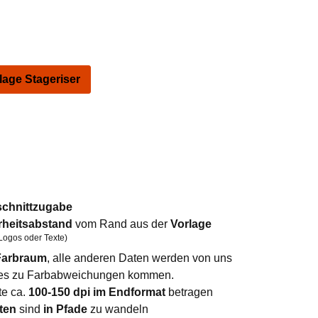
ge Stageriser
schnittzugabe
rheitsabstand
vom Rand aus der
Vorlage
Logos oder Texte)
arbraum
, alle anderen Daten werden von uns
n es zu Farbabweichungen kommen.
te ca.
100-150 dpi im Endformat
betragen
ten
sind
in Pfade
zu wandeln