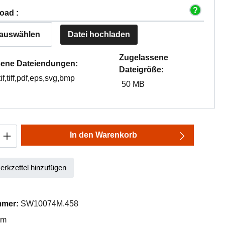
oad :
 auswählen
Datei hochladen
Zugelassene
ene Dateiendungen:
Dateigröße:
tif,tiff,pdf,eps,svg,bmp
50 MB
Anzahl: Gib den gewünschten Wert ein oder
In den Warenkorb
rkzettel hinzufügen
mmer:
SW10074M.458
mm