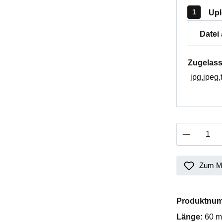
Upl
Datei
Zugelass
jpg,jpeg,
Produkt 
Zum Me
Produktnu
Länge:
60 