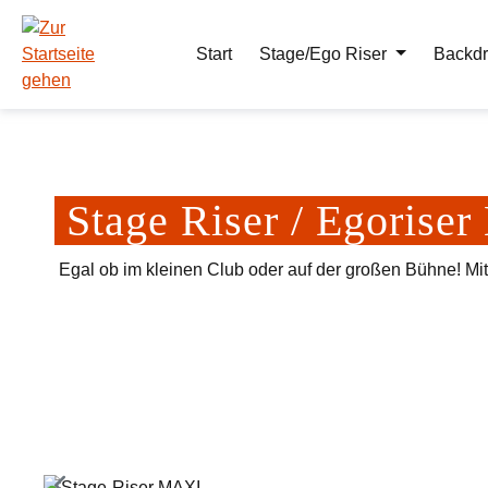
m Hauptinhalt springen
Zur Suche springen
Zur Hauptnavigation springen
Start
Stage/Ego Riser
Backdr
Stage Riser / Egoris
Egal ob im kleinen Club oder auf der großen Bühne! Mi
Bildergalerie überspringen