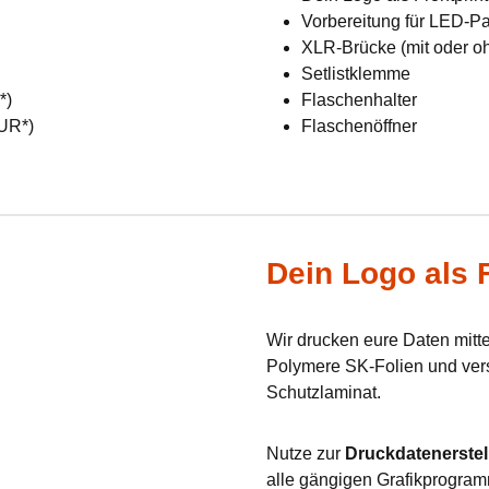
Vorbereitung für LED-Pan
XLR-Brücke (mit oder o
Setlistklemme
R*)
Flaschenhalter
EUR*)
Flaschenöffner
Dein Logo als F
Wir drucken eure Daten mit
Polymere SK-Folien und verse
Schutzlaminat.
Nutze zur
Druckdatenerstel
alle gängigen Grafikprogram