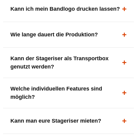
ergonomisch, sicher und gut sichtbar.
Kann ich mein Bandlogo drucken lassen?
Ja. Digitaldrucke und Logo-Fräsungen sind möglich –
deine Bühne, deine Marke.
Wie lange dauert die Produktion?
In der Regel 7–10 Tage nach Druckfreigabe. Versand
Kann der Stageriser als Transportbox
innerhalb Deutschlands kostenfrei.
genutzt werden?
Ja. Einfach umdrehen und Stauraum für Kabel, Tools
Welche individuellen Features sind
oder Zubehör nutzen.
möglich?
LED-Panel + Halterung
XLR-Brücke / Schnittstelle
Kann man eure Stageriser mieten?
Flaschenhalter & Flaschenöffner
Setlist-Clip