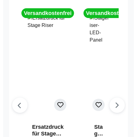
Versandkostenfrei
Versandkostenfrei
Ersatzdruck
Sta
für Stage
geri