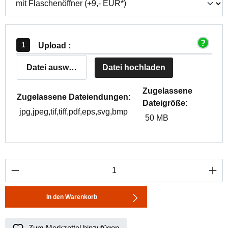
Upload :
Datei auswählen
Datei hochladen
Zugelassene
Zugelassene Dateiendungen:
Dateigröße:
jpg,jpeg,tif,tiff,pdf,eps,svg,bmp
50 MB
Produkt Anzahl: Gib den gewünschten Wert ei
In den Warenkorb
Zum Merkzettel hinzufügen