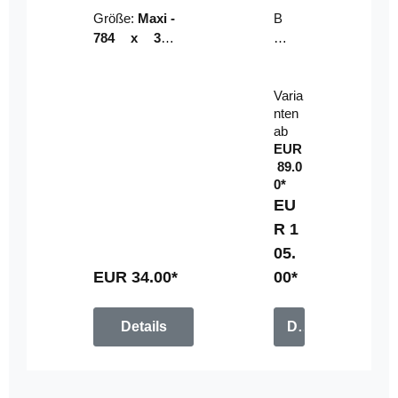
Riser
ser-
Größe:
Maxi -
B
LE
784 x 314
un
D-
mm (zzgl.
dl
Pan
Beschnittzu
e:
el
Varia
gabe)
mi
nten
t
ab
Fe
EUR
rn
89.0
be
0*
di
EU
en
R 1
u
05.
n
g
EUR 34.00*
00*
Details
Details