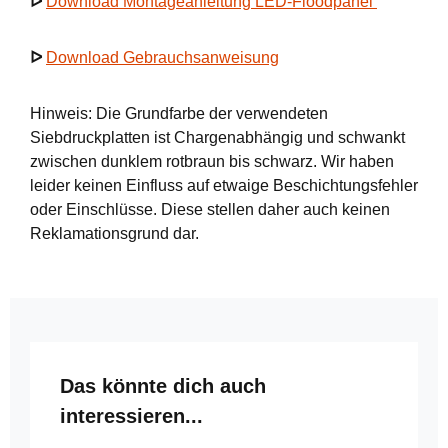
ᐅ
Download Montageanleitung LED-Floodpanel
ᐅ
Download Gebrauchsanweisung
Hinweis: Die Grundfarbe der verwendeten
Siebdruckplatten ist Chargenabhängig und schwankt
zwischen dunklem rotbraun bis schwarz. Wir haben
leider keinen Einfluss auf etwaige Beschichtungsfehler
oder Einschlüsse. Diese stellen daher auch keinen
Reklamationsgrund dar.
Produktgalerie überspringen
Das könnte dich auch
interessieren...