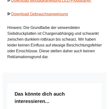
ᐅ
Download Montageanleitung LED-Floodpanel
ᐅ
Download Gebrauchsanweisung
Hinweis: Die Grundfarbe der verwendeten
Siebdruckplatten ist Chargenabhängig und schwankt
zwischen dunklem rotbraun bis schwarz. Wir haben
leider keinen Einfluss auf etwaige Beschichtungsfehler
oder Einschlüsse. Diese stellen daher auch keinen
Reklamationsgrund dar.
Produktgalerie überspringen
Das könnte dich auch
interessieren...