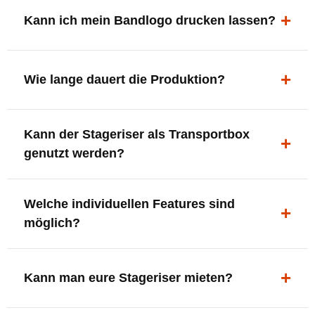
ergonomisch, sicher und gut sichtbar.
Kann ich mein Bandlogo drucken lassen?
Ja. Digitaldrucke und Logo-Fräsungen sind möglich –
deine Bühne, deine Marke.
Wie lange dauert die Produktion?
In der Regel 7–10 Tage nach Druckfreigabe. Versand
Kann der Stageriser als Transportbox
innerhalb Deutschlands kostenfrei.
genutzt werden?
Ja. Einfach umdrehen und Stauraum für Kabel, Tools
Welche individuellen Features sind
oder Zubehör nutzen.
möglich?
LED-Panel + Halterung
XLR-Brücke / Schnittstelle
Kann man eure Stageriser mieten?
Flaschenhalter & Flaschenöffner
Setlist-Clip