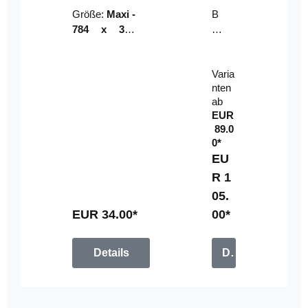
Riser
ser-
Größe:
Maxi -
B
LE
784 x 314
un
D-
mm (zzgl.
dl
Pan
Beschnittzu
e:
el
Varia
gabe)
mi
nten
t
ab
Fe
EUR
rn
89.0
be
0*
di
EU
en
R 1
u
05.
n
g
EUR 34.00*
00*
Details
Details