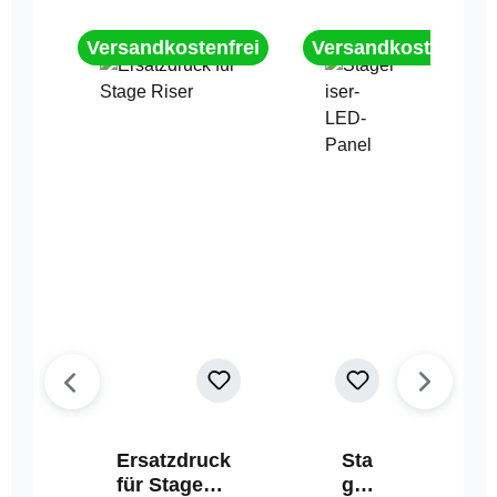
Versandkostenfrei
Versandkostenfrei
Ersatzdruck
Sta
für Stage
geri