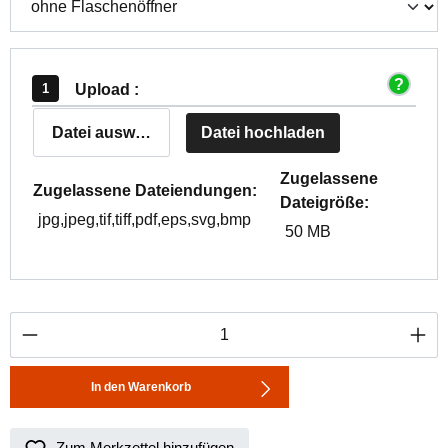
Upload :
Datei auswählen
Datei hochladen
Zugelassene
Zugelassene Dateiendungen:
Dateigröße:
jpg,jpeg,tif,tiff,pdf,eps,svg,bmp
50 MB
Produkt Anzahl: Gib den gewünschten Wert ei
In den Warenkorb
Zum Merkzettel hinzufügen