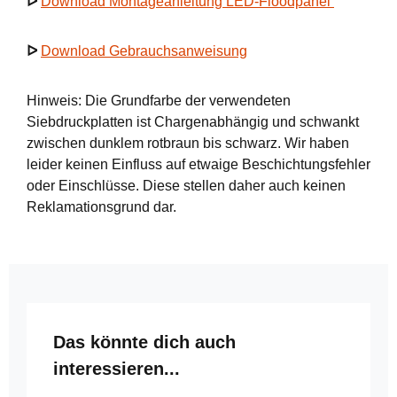
ᐅ
Download Montageanleitung LED-Floodpanel
ᐅ
Download Gebrauchsanweisung
Hinweis: Die Grundfarbe der verwendeten
Siebdruckplatten ist Chargenabhängig und schwankt
zwischen dunklem rotbraun bis schwarz. Wir haben
leider keinen Einfluss auf etwaige Beschichtungsfehler
oder Einschlüsse. Diese stellen daher auch keinen
Reklamationsgrund dar.
Produktgalerie überspringen
Das könnte dich auch
interessieren...