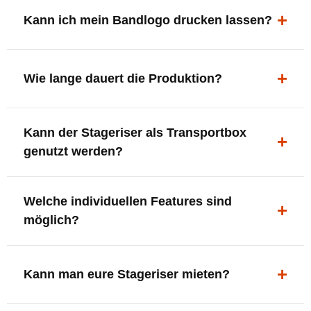
ergonomisch, sicher und gut sichtbar.
Kann ich mein Bandlogo drucken lassen?
Ja. Digitaldrucke und Logo-Fräsungen sind möglich –
deine Bühne, deine Marke.
Wie lange dauert die Produktion?
In der Regel 7–10 Tage nach Druckfreigabe. Versand
Kann der Stageriser als Transportbox
innerhalb Deutschlands kostenfrei.
genutzt werden?
Ja. Einfach umdrehen und Stauraum für Kabel, Tools
Welche individuellen Features sind
oder Zubehör nutzen.
möglich?
LED-Panel + Halterung
XLR-Brücke / Schnittstelle
Kann man eure Stageriser mieten?
Flaschenhalter & Flaschenöffner
Setlist-Clip