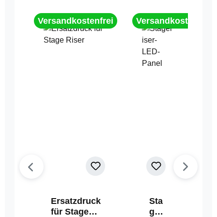
Versandkostenfrei
Versandkostenfrei
Ersatzdruck
Sta
für Stage
geri