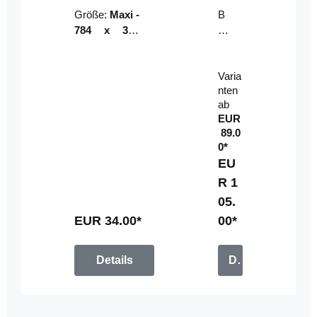
Riser
ser-
Größe:
Maxi -
B
LE
784 x 314
un
D-
mm (zzgl.
dl
Pan
Beschnittzu
e:
el
Varia
gabe)
mi
nten
t
ab
Fe
EUR
rn
89.0
be
0*
di
EU
en
R 1
u
05.
n
g
EUR 34.00*
00*
Details
Details