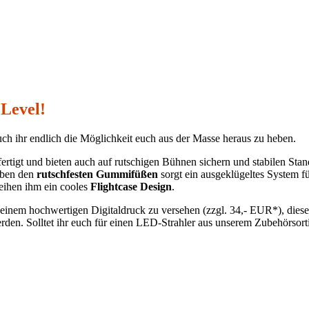
Level!
auch ihr endlich die Möglichkeit euch aus der Masse heraus zu heben.
rtigt und bieten auch auf rutschigen Bühnen sichern und stabilen Stan
Neben den
rutschfesten Gummifüßen
sorgt ein ausgeklügeltes System f
eihen ihm ein cooles
Flightcase Design
.
 einem hochwertigen Digitaldruck zu versehen (zzgl. 34,- EUR*), dieser
en. Solltet ihr euch für einen LED-Strahler aus unserem Zubehörsorti