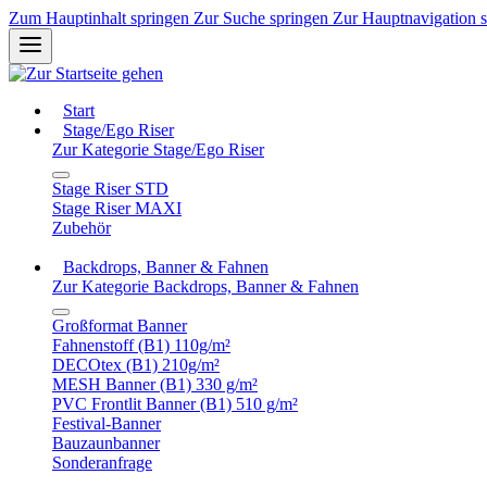
Zum Hauptinhalt springen
Zur Suche springen
Zur Hauptnavigation 
Start
Stage/Ego Riser
Zur Kategorie Stage/Ego Riser
Stage Riser STD
Stage Riser MAXI
Zubehör
Backdrops, Banner & Fahnen
Zur Kategorie Backdrops, Banner & Fahnen
Großformat Banner
Fahnenstoff (B1) 110g/m²
DECOtex (B1) 210g/m²
MESH Banner (B1) 330 g/m²
PVC Frontlit Banner (B1) 510 g/m²
Festival-Banner
Bauzaunbanner
Sonderanfrage