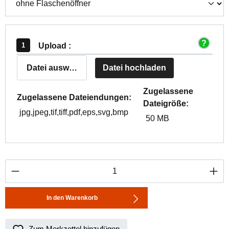
Upload :
Datei auswählen
Datei hochladen
Zugelassene
Zugelassene Dateiendungen:
Dateigröße:
jpg,jpeg,tif,tiff,pdf,eps,svg,bmp
50 MB
Produkt Anzahl: Gib den gewünschten Wert ei
In den Warenkorb
Zum Merkzettel hinzufügen