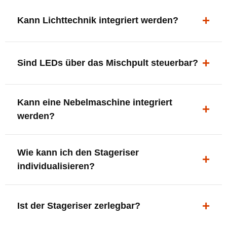
ein registriertes Unikat.
Absolut. Die massive 18-mm-Multiplex-Konstruktion
trägt problemlos bis zu 150 kg. Auf dem Maxi-Riser
Kann Lichttechnik integriert werden?
auch gern zu zweit.
Ja. Professionelle LED-Panels inklusive Halterung
lassen sich integrieren – dein Podest wird Teil der
Sind LEDs über das Mischpult steuerbar?
Lightshow.
Ja. Über eine DMX-Schnittstelle lassen sich LEDs
Kann eine Nebelmaschine integriert
und Effekte direkt über das Lichtmischpult ansteuern.
werden?
Ja. Fogger können im Inneren montiert werden. Der
Wie kann ich den Stageriser
Nebel tritt direkt über die Gitterroste aus und ist
individualisieren?
optional fernsteuerbar.
Front- und Seitenflächen werden im hochwertigen
Digitaldruck mit eurem Bandlogo versehen – passend
Ist der Stageriser zerlegbar?
zum Bühnenbanner.