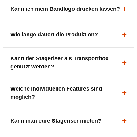
ergonomisch, sicher und gut sichtbar.
Kann ich mein Bandlogo drucken lassen?
Ja. Digitaldrucke und Logo-Fräsungen sind möglich –
deine Bühne, deine Marke.
Wie lange dauert die Produktion?
In der Regel 7–10 Tage nach Druckfreigabe. Versand
Kann der Stageriser als Transportbox
innerhalb Deutschlands kostenfrei.
genutzt werden?
Ja. Einfach umdrehen und Stauraum für Kabel, Tools
Welche individuellen Features sind
oder Zubehör nutzen.
möglich?
LED-Panel + Halterung
XLR-Brücke / Schnittstelle
Kann man eure Stageriser mieten?
Flaschenhalter & Flaschenöffner
Setlist-Clip