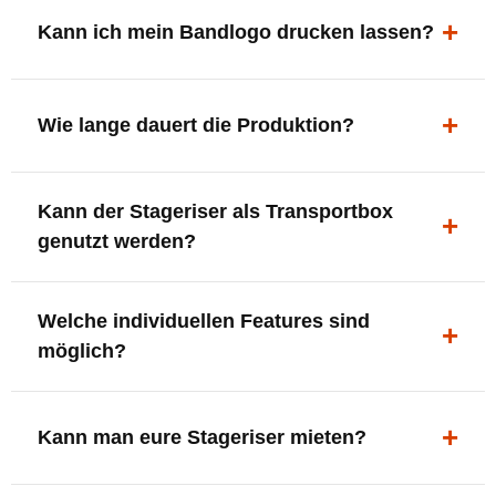
ergonomisch, sicher und gut sichtbar.
Kann ich mein Bandlogo drucken lassen?
Ja. Digitaldrucke und Logo-Fräsungen sind möglich –
deine Bühne, deine Marke.
Wie lange dauert die Produktion?
In der Regel 7–10 Tage nach Druckfreigabe. Versand
Kann der Stageriser als Transportbox
innerhalb Deutschlands kostenfrei.
genutzt werden?
Ja. Einfach umdrehen und Stauraum für Kabel, Tools
Welche individuellen Features sind
oder Zubehör nutzen.
möglich?
LED-Panel + Halterung
XLR-Brücke / Schnittstelle
Kann man eure Stageriser mieten?
Flaschenhalter & Flaschenöffner
Setlist-Clip