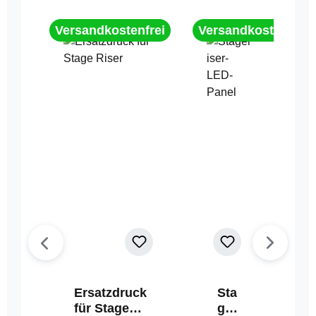
Versandkostenfrei
Versandkostenfrei
Ersatzdruck
Sta
für Stage
geri