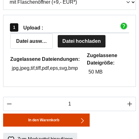
Upload :
Datei auswählen
Datei hochladen
Zugelassene
Zugelassene Dateiendungen:
Dateigröße:
jpg,jpeg,tif,tiff,pdf,eps,svg,bmp
50 MB
Produkt Anzahl: Gib den gewünschten Wert ei
In den Warenkorb
Zum Merkzettel hinzufügen