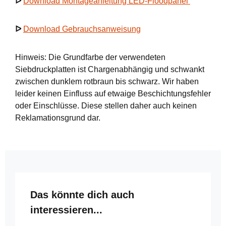
ᐅ
Download Montageanleitung LED-Floodpanel
ᐅ
Download Gebrauchsanweisung
Hinweis: Die Grundfarbe der verwendeten
Siebdruckplatten ist Chargenabhängig und schwankt
zwischen dunklem rotbraun bis schwarz. Wir haben
leider keinen Einfluss auf etwaige Beschichtungsfehler
oder Einschlüsse. Diese stellen daher auch keinen
Reklamationsgrund dar.
Produktgalerie überspringen
Das könnte dich auch
interessieren...