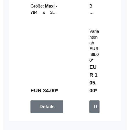
Riser
ser-
Größe:
Maxi -
B
LE
784 x 314
un
D-
mm (zzgl.
dl
Pan
Beschnittzu
e:
el
Varia
gabe)
mi
nten
t
ab
Fe
EUR
rn
89.0
be
0*
di
EU
en
R 1
u
05.
n
g
EUR 34.00*
00*
Details
Details